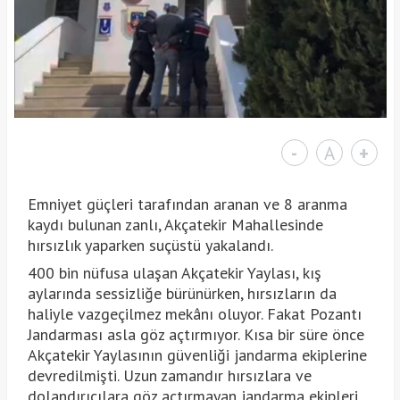
-
A
+
Emniyet güçleri tarafından aranan ve 8 aranma
kaydı bulunan zanlı, Akçatekir Mahallesinde
hırsızlık yaparken suçüstü yakalandı.
400 bin nüfusa ulaşan Akçatekir Yaylası, kış
aylarında sessizliğe bürünürken, hırsızların da
haliyle vazgeçilmez mekânı oluyor. Fakat Pozantı
Jandarması asla göz açtırmıyor. Kısa bir süre önce
Akçatekir Yaylasının güvenliği jandarma ekiplerine
devredilmişti. Uzun zamandır hırsızlara ve
dolandırıcılara göz açtırmayan jandarma ekipleri,