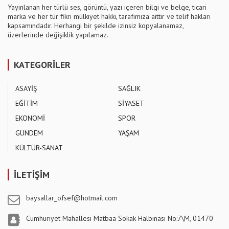
Yayınlanan her türlü ses, görüntü, yazı içeren bilgi ve belge, ticari
marka ve her tür fikri mülkiyet hakkı, tarafımıza aittir ve telif hakları
kapsamındadır. Herhangi bir şekilde izinsiz kopyalanamaz,
üzerlerinde değişiklik yapılamaz.
KATEGORİLER
ASAYİŞ
SAĞLIK
EĞİTİM
SİYASET
EKONOMİ
SPOR
GÜNDEM
YAŞAM
KÜLTÜR-SANAT
İLETİŞİM
baysallar_ofsef@hotmail.com
Cumhuriyet Mahallesi Matbaa Sokak Halbinası No:7\M, 01470