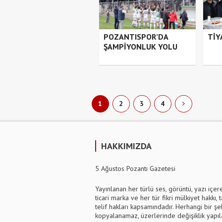
POZANTISPOR’DA
TİY
ŞAMPİYONLUK YOLU
1
2
3
4
HAKKIMIZDA
5 Ağustos Pozantı Gazetesi
Yayınlanan her türlü ses, görüntü, yazı içer
ticari marka ve her tür fikri mülkiyet hakkı, t
telif hakları kapsamındadır. Herhangi bir şek
kopyalanamaz, üzerlerinde değişiklik yapı