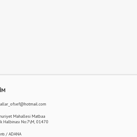
ŞİM
allar_ofsef@hotmail.com
uriyet Mahallesi Matbaa
k Halbinası No:7\M, 01470
ntı / ADANA