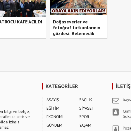
ATROCU KAFE AÇILDI
Doğaseverler ve
fotoğraf tutkunlarının
gözdesi: Belemedik
KATEGORİLER
İLETİ
bays
ASAYİŞ
SAĞLIK
EĞİTİM
SİYASET
Cumh
en bilgi ve belge,
Soka
arafımıza aittir ve
EKONOMİ
SPOR
ilde izinsiz
GÜNDEM
YAŞAM
lamaz.
Poza