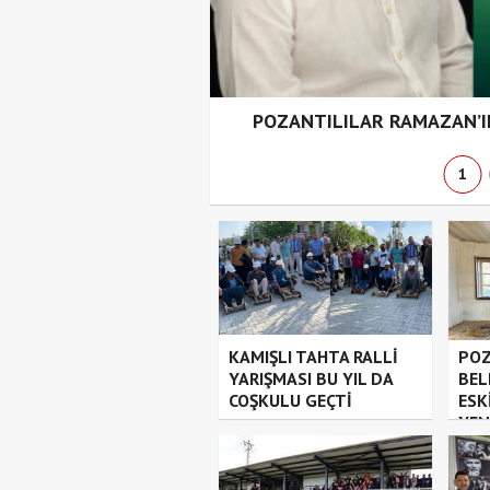
uluştu
POZANTILILAR RAMAZAN’IN
1
KAMIŞLI TAHTA RALLİ
POZ
YARIŞMASI BU YIL DA
BEL
COŞKULU GEÇTİ
ESK
YEN
KÜL