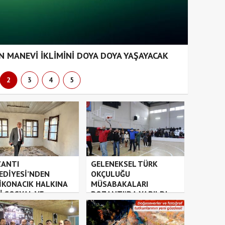
 MANEVİ İKLİMİNİ DOYA DOYA YAŞAYACAK
2
3
4
5
ANTI
GELENEKSEL TÜRK
EDİYESİ’NDEN
OKÇULUĞU
İKONACIK HALKINA
MÜSABAKALARI
İ SOSYAL VE
POZANTI’DA YAPILDI
TÜREL ALAN