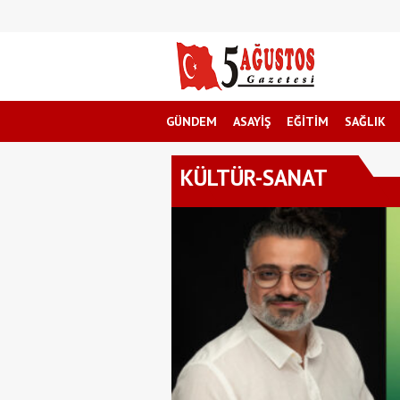
GÜNDEM
ASAYİŞ
EĞİTİM
SAĞLIK
KÜLTÜR-SANAT