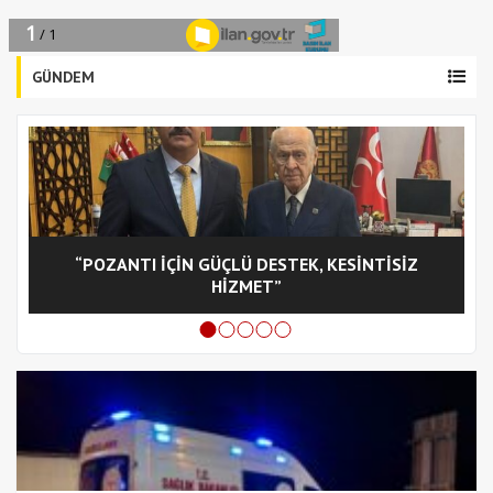
GÜNDEM
“POZANTI İÇİN GÜÇLÜ DESTEK, KESİNTİSİZ
C
HİZMET”