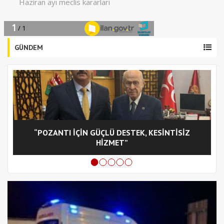
GÜNDEM
“POZANTI İÇİN GÜÇLÜ DESTEK, KESİNTİSİZ
C
HİZMET”