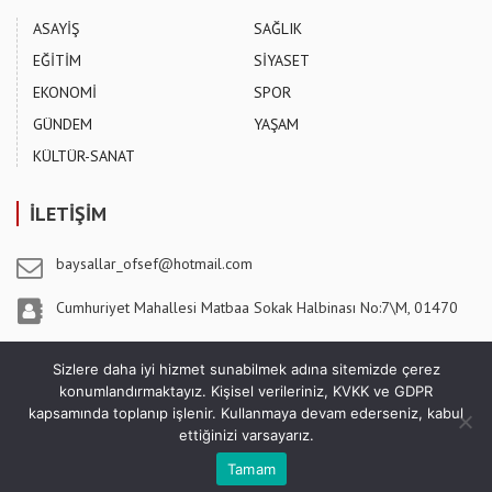
ASAYİŞ
SAĞLIK
EĞİTİM
SİYASET
EKONOMİ
SPOR
GÜNDEM
YAŞAM
KÜLTÜR-SANAT
İLETİŞİM
baysallar_ofsef@hotmail.com
Cumhuriyet Mahallesi Matbaa Sokak Halbinası No:7\M, 01470
Pozantı / ADANA
Sizlere daha iyi hizmet sunabilmek adına sitemizde çerez
konumlandırmaktayız. Kişisel verileriniz, KVKK ve GDPR
kapsamında toplanıp işlenir. Kullanmaya devam ederseniz, kabul
ettiğinizi varsayarız.
5 Ağustos Gazetesi - Copyright © 2026
Sıradaki Haber
Büyükşehir İlaçlama Ekibinden Pozantı’da İlaçlama ve Islah
Tamam
Çalışmaları