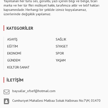
Yayınlanan her türlü ses, görüntü, yazı içeren bilgi ve belge, ticari
marka ve her tür fikri mülkiyet hakkı, tarafımıza aittir ve telif hakları
kapsamındadır. Herhangi bir şekilde izinsiz kopyalanamaz,
üzerlerinde değişiklik yapılamaz.
KATEGORİLER
ASAYİŞ
SAĞLIK
EĞİTİM
SİYASET
EKONOMİ
SPOR
GÜNDEM
YAŞAM
KÜLTÜR-SANAT
İLETİŞİM
baysallar_ofsef@hotmail.com
Cumhuriyet Mahallesi Matbaa Sokak Halbinası No:7\M, 01470