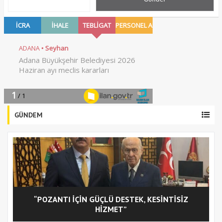
GÜNDEM
“POZANTI İÇİN GÜÇLÜ DESTEK, KESİNTİSİZ
C
HİZMET”