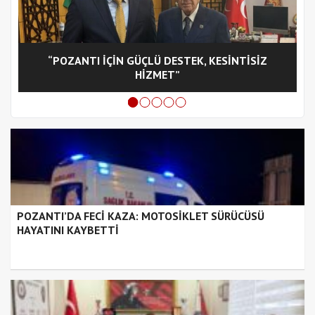
“POZANTI İÇİN GÜÇLÜ DESTEK, KESİNTİSİZ
C
HİZMET”
POZANTI’DA FECİ KAZA: MOTOSİKLET SÜRÜCÜSÜ
HAYATINI KAYBETTİ