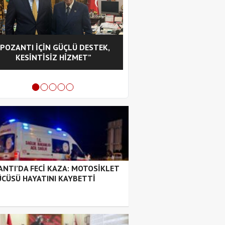
“POZANTI İÇİN GÜÇLÜ DESTEK,
CHP POZANTI İLÇE BA
KESİNTİSİZ HİZMET”
HASAN GÜRBÜZ OL
NTI’DA FECİ KAZA: MOTOSİKLET
CÜSÜ HAYATINI KAYBETTİ