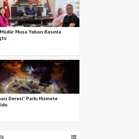
 Müdür Musa Yabacı Basınla
ştu
bacı Deresi” Parkı Hizmete
ldu
İŞ