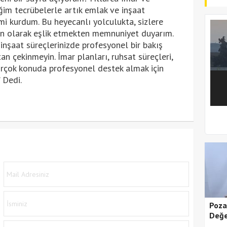
ğim tecrübelerle artık emlak ve inşaat
mi kurdum. Bu heyecanlı yolculukta, sizlere
an olarak eşlik etmekten memnuniyet duyarım.
inşaat süreçlerinizde profesyonel bir bakış
an çekinmeyin. İmar planları, ruhsat süreçleri,
irçok konuda profesyonel destek almak için
” Dedi.
1
2
Poza
Değe