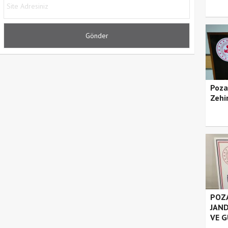
Poza
Zehir
POZA
JAND
VE G