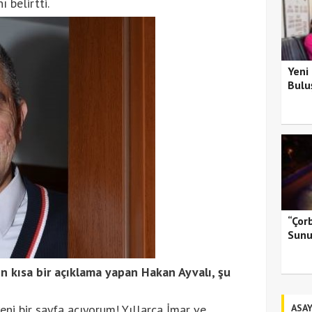
 belirtti.
Yeni
Bulu
“Çor
Sunu
in kısa bir açıklama yapan Hakan Ayvalı, şu
eni bir sayfa açıyorum! Yıllarca İmar ve
ASAY