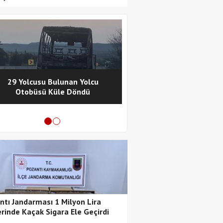
29 Yolcusu Bulunan Yolcu
Pozantı Polisinde
Otobüsü Küle Döndü
Metamfetamin Operasy
Tutuklama
ntı Jandarması 1 Milyon Lira
rinde Kaçak Sigara Ele Geçirdi