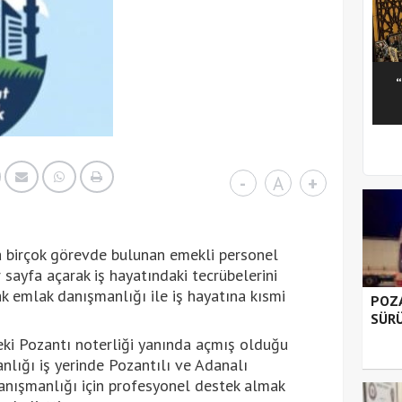
1
2
3
4
5
-
A
+
 birçok görevde bulunan emekli personel
 sayfa açarak iş hayatındaki tecrübelerini
k emlak danışmanlığı ile iş hayatına kısmi
POZA
SÜRÜ
eki Pozantı noterliği yanında açmış olduğu
lığı iş yerinde Pozantılı ve Adanalı
nışmanlığı için profesyonel destek almak