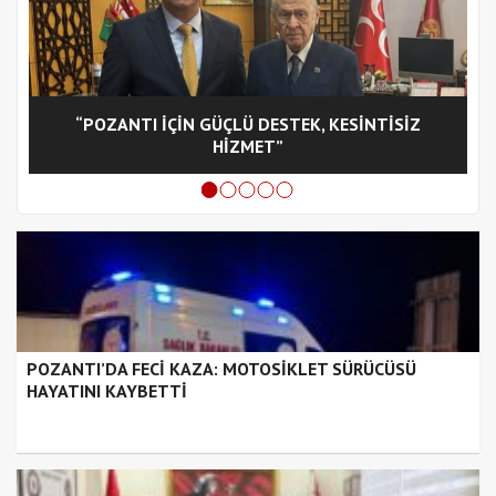
“POZANTI İÇİN GÜÇLÜ DESTEK, KESİNTİSİZ
C
HİZMET”
POZANTI’DA FECİ KAZA: MOTOSİKLET SÜRÜCÜSÜ
HAYATINI KAYBETTİ