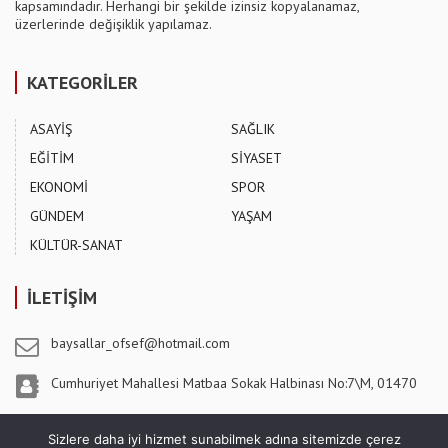
kapsamındadır. Herhangi bir şekilde izinsiz kopyalanamaz,
üzerlerinde değişiklik yapılamaz.
KATEGORİLER
ASAYİŞ
SAĞLIK
EĞİTİM
SİYASET
EKONOMİ
SPOR
GÜNDEM
YAŞAM
KÜLTÜR-SANAT
İLETİŞİM
baysallar_ofsef@hotmail.com
Cumhuriyet Mahallesi Matbaa Sokak Halbinası No:7\M, 01470
Pozantı / ADANA
Sizlere daha iyi hizmet sunabilmek adına sitemizde çerez