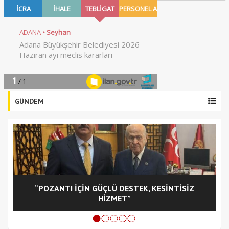
GÜNDEM
“POZANTI İÇİN GÜÇLÜ DESTEK, KESİNTİSİZ
C
HİZMET”