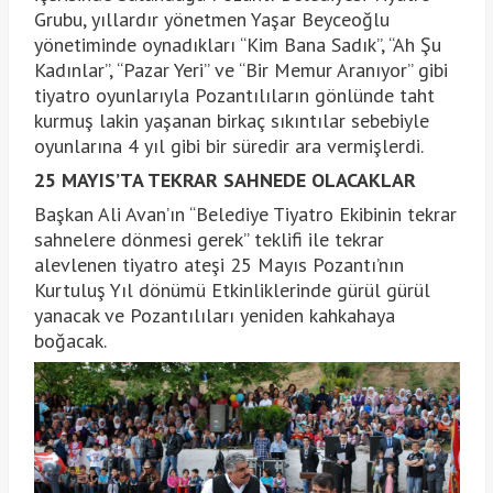
Grubu, yıllardır yönetmen Yaşar Beyceoğlu
yönetiminde oynadıkları “Kim Bana Sadık”, “Ah Şu
Kadınlar”, “Pazar Yeri” ve “Bir Memur Aranıyor” gibi
tiyatro oyunlarıyla Pozantılıların gönlünde taht
kurmuş lakin yaşanan birkaç sıkıntılar sebebiyle
oyunlarına 4 yıl gibi bir süredir ara vermişlerdi.
25 MAYIS’TA TEKRAR SAHNEDE OLACAKLAR
Başkan Ali Avan’ın “Belediye Tiyatro Ekibinin tekrar
sahnelere dönmesi gerek” teklifi ile tekrar
alevlenen tiyatro ateşi 25 Mayıs Pozantı’nın
Kurtuluş Yıl dönümü Etkinliklerinde gürül gürül
yanacak ve Pozantılıları yeniden kahkahaya
boğacak.