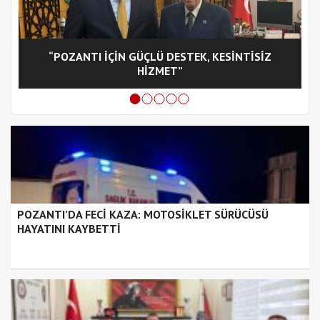
“POZANTI İÇİN GÜÇLÜ DESTEK, KESİNTİSİZ
C
HİZMET”
POZANTI’DA FECİ KAZA: MOTOSİKLET SÜRÜCÜSÜ
HAYATINI KAYBETTİ