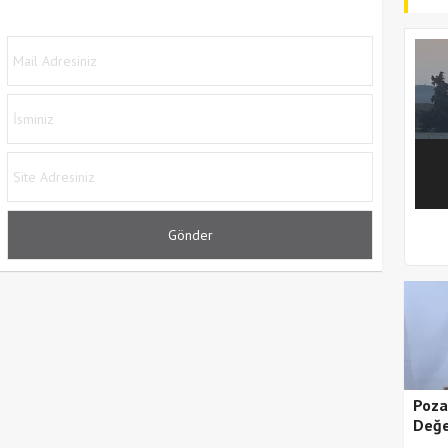
1
2
Poza
Değe