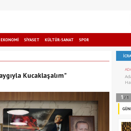
EKONOMİ
SİYASET
KÜLTÜR-SANAT
SPOR
aygıyla Kucaklaşalım"
GÜN