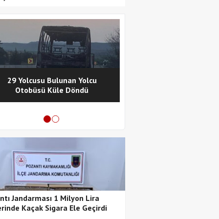
29 Yolcusu Bulunan Yolcu
Pozantı Polisinde
Otobüsü Küle Döndü
Metamfetamin Operasy
Tutuklama
ntı Jandarması 1 Milyon Lira
rinde Kaçak Sigara Ele Geçirdi