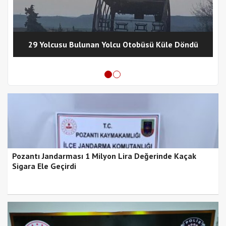
29 Yolcusu Bulunan Yolcu Otobüsü Küle Döndü
Pozantı Jandarması 1 Milyon Lira Değerinde Kaçak
Sigara Ele Geçirdi