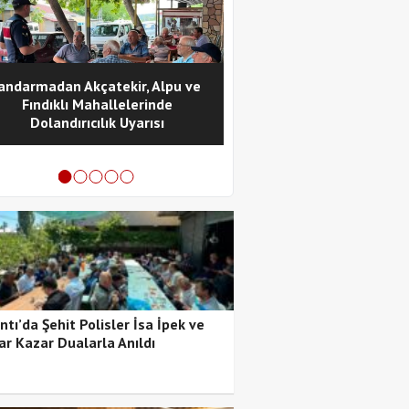
andarmadan Akçatekir, Alpu ve
ATATÜRK’ÜN POZANTI’YA
Fındıklı Mahallelerinde
VE POZANTI KONGRESİ’N
Dolandırıcılık Uyarısı
YILI KUTLANDI
tı’da Şehit Polisler İsa İpek ve
ar Kazar Dualarla Anıldı