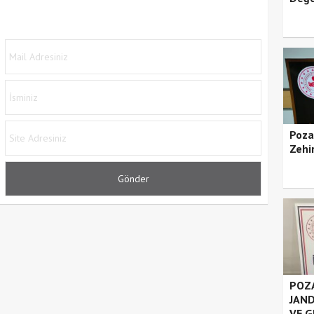
Poza
Zehir
POZA
JAND
VE G