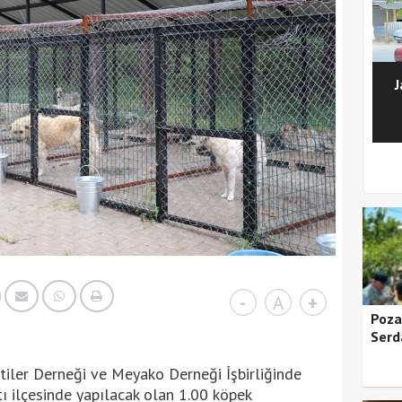
J
1
2
3
4
5
-
A
+
Pozan
Serd
tiler Derneği ve Meyako Derneği İşbirliğinde
ı ilçesinde yapılacak olan 1.00 köpek