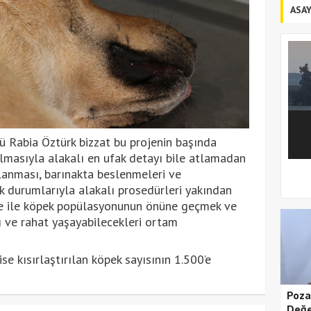
ASAY
ü Rabia Öztürk bizzat bu projenin başında
rılmasıyla alakalı en ufak detayı bile atlamadan
lanması, barınakta beslenmeleri ve
1
2
ık durumlarıyla alakalı prosedürleri yakından
je ile köpek popülasyonunun önüne geçmek ve
ı ve rahat yaşayabilecekleri ortam
se kısırlaştırılan köpek sayısının 1.500’e
Poza
Değe