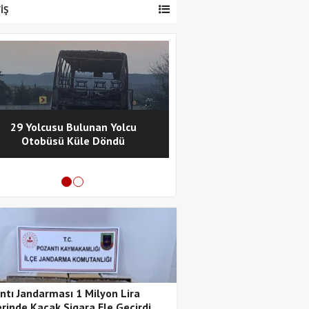
İŞ
29 Yolcusu Bulunan Yolcu
Pozantı Polisinde
Otobüsü Küle Döndü
Metamfetamin Operasy
Tutuklama
ntı Jandarması 1 Milyon Lira
rinde Kaçak Sigara Ele Geçirdi