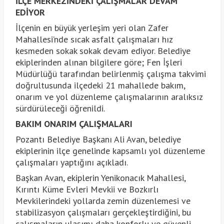
İLÇE MERKEZİNDEKİ ÇALIŞMALAR DEVAM
EDİYOR
İlçenin en büyük yerleşim yeri olan Zafer
Mahallesi’nde sıcak asfalt çalışmaları hız
kesmeden sokak sokak devam ediyor. Belediye
ekiplerinden alınan bilgilere göre; Fen İşleri
Müdürlüğü tarafından belirlenmiş çalışma takvimi
doğrultusunda ilçedeki 21 mahallede bakım,
onarım ve yol düzenleme çalışmalarının aralıksız
sürdürüleceği öğrenildi.
BAKIM ONARIM ÇALIŞMALARI
Pozantı Belediye Başkanı Ali Avan, belediye
ekiplerinin ilçe genelinde kapsamlı yol düzenleme
çalışmaları yaptığını açıkladı.
Başkan Avan, ekiplerin Yenikonacık Mahallesi,
Kırıntı Küme Evleri Mevkii ve Bozkırlı
Mevkilerindeki yollarda zemin düzenlemesi ve
stabilizasyon çalışmaları gerçekleştirdiğini, bu
çalışmaların ulaşımı daha konforlu ve güvenli