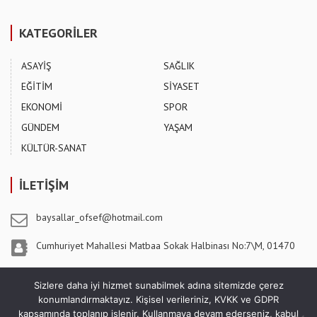
KATEGORİLER
ASAYİŞ
SAĞLIK
EĞİTİM
SİYASET
EKONOMİ
SPOR
GÜNDEM
YAŞAM
KÜLTÜR-SANAT
İLETİŞİM
baysallar_ofsef@hotmail.com
Cumhuriyet Mahallesi Matbaa Sokak Halbinası No:7\M, 01470
Pozantı / ADANA
Sizlere daha iyi hizmet sunabilmek adına sitemizde çerez
konumlandırmaktayız. Kişisel verileriniz, KVKK ve GDPR
kapsamında toplanıp işlenir. Kullanmaya devam ederseniz, kabul