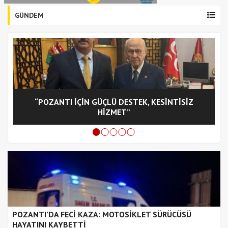
GÜNDEM
“POZANTI İÇİN GÜÇLÜ DESTEK, KESİNTİSİZ
C
HİZMET”
POZANTI’DA FECİ KAZA: MOTOSİKLET SÜRÜCÜSÜ
HAYATINI KAYBETTİ