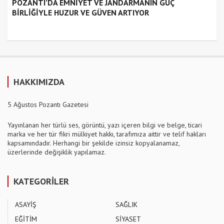
POZANTI’DA EMNİYET VE JANDARMANIN GÜÇ
BİRLİĞİYLE HUZUR VE GÜVEN ARTIYOR
HAKKIMIZDA
5 Ağustos Pozantı Gazetesi
Yayınlanan her türlü ses, görüntü, yazı içeren bilgi ve belge, ticari
marka ve her tür fikri mülkiyet hakkı, tarafımıza aittir ve telif hakları
kapsamındadır. Herhangi bir şekilde izinsiz kopyalanamaz,
üzerlerinde değişiklik yapılamaz.
KATEGORİLER
ASAYİŞ
SAĞLIK
EĞİTİM
SİYASET