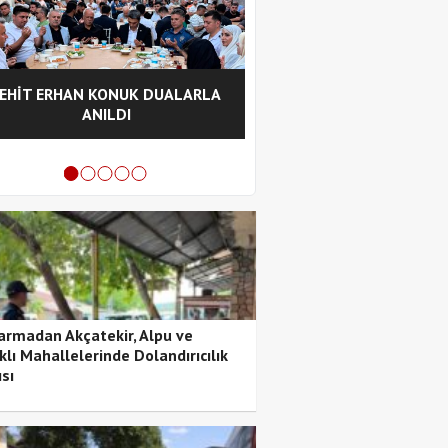
EHİT ERHAN KONUK DUALARLA
Pozantı Otoyolu Tek
ANILDI
Rampasında Saman Yük
Alevlere Teslim Ol
armadan Akçatekir, Alpu ve
klı Mahallelerinde Dolandırıcılık
sı