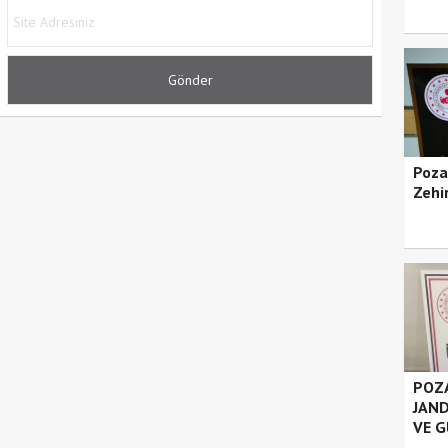
Poza
Zehir
POZA
JAND
VE G