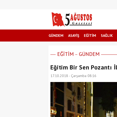
GÜNDEM
ASAYİŞ
EĞİTİM
SAĞLIK
EĞİTİM
GÜNDEM
Eğitim Bir Sen Pozantı İ
17.10.2018 - Çarşamba 08:16