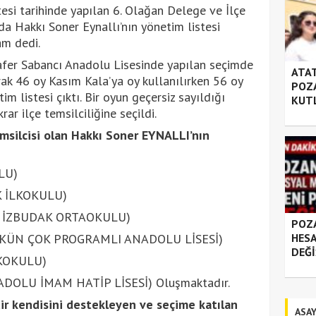
esi tarihinde yapılan 6. Olağan Delege ve İlçe
’da Hakkı Soner Eynallı’nın yönetim listesi
am dedi.
fer Sabancı Anadolu Lisesinde yapılan seçimde
ATAT
ak 46 oy Kasım Kala’ya oy kullanılırken 56 oy
POZA
m listesi çıktı. Bir oyun geçersiz sayıldığı
KUT
ar ilçe temsilciliğine seçildi.
msilcisi olan Hakkı Soner EYNALLI’nın
LU)
K İLKOKULU)
A İZBUDAK ORTAOKULU)
POZA
HESA
AKÜN ÇOK PROGRAMLI ANADOLU LİSESİ)
DEĞİ
KOKULU)
DOLU İMAM HATİP LİSESİ) Oluşmaktadır.
ir kendisini destekleyen ve seçime katılan
ASAY