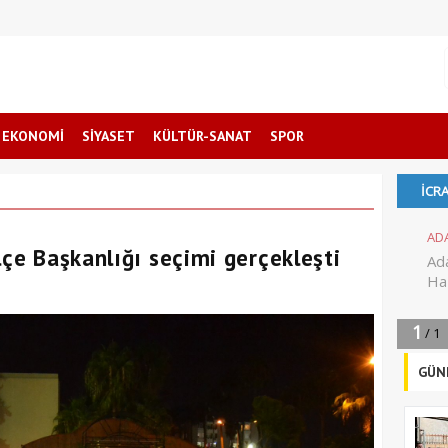
EKONOMİ
SİYASET
KÜLTÜR-SANAT
SPOR
lçe Başkanlığı seçimi gerçekleşti
GÜN