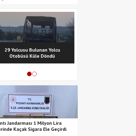
29 Yolcusu Bulunan Yolcu
Pozantı Polisinde
Otobüsü Küle Döndü
Metamfetamin Operasy
Tutuklama
ntı Jandarması 1 Milyon Lira
rinde Kaçak Sigara Ele Geçirdi