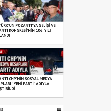
ÜRK’ÜN POZANTI’YA GELİŞİ VE
NTI KONGRESİ’NİN 106. YILI
LANDI
NTI CHP’NİN SOSYAL MEDYA
PLARI “YENİ PARTİ” ADIYLA
ŞTİRİLDİ
İŞ