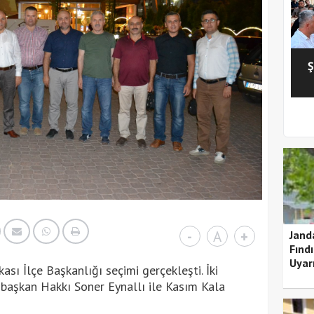
Ş
1
2
3
4
5
-
A
+
Jand
Fındı
Uyarı
ası İlçe Başkanlığı seçimi gerçekleşti. İki
başkan Hakkı Soner Eynallı ile Kasım Kala