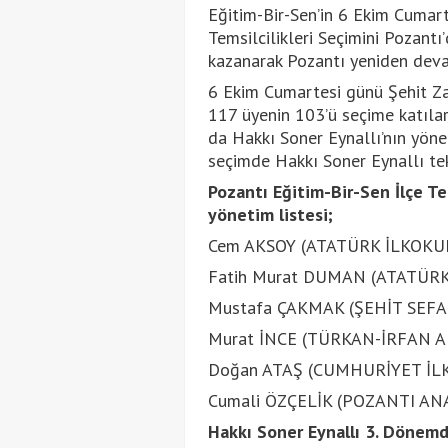
Eğitim-Bir-Sen’in 6 Ekim Cumart
Temsilcilikleri Seçimini Pozantı
kazanarak Pozantı yeniden dev
6 Ekim Cumartesi günü Şehit Za
117 üyenin 103’ü seçime katılar
da Hakkı Soner Eynallı’nın yöneti
seçimde Hakkı Soner Eynallı tekr
Pozantı Eğitim-Bir-Sen İlçe Te
yönetim listesi;
Cem AKSOY (ATATÜRK İLKOKU
Fatih Murat DUMAN (ATATÜR
Mustafa ÇAKMAK (ŞEHİT SEF
Murat İNCE (TÜRKAN-İRFAN 
Doğan ATAŞ (CUMHURİYET İL
Cumali ÖZÇELİK (POZANTI ANA
Hakkı Soner Eynallı 3. Dönemd