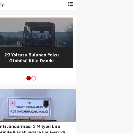
İŞ
29 Yolcusu Bulunan Yolcu
Pozantı Polisinde
Otobüsü Küle Döndü
Metamfetamin Operasy
Tutuklama
ntı Jandarması 1 Milyon Lira
rinde Kaçak Sigara Ele Geçirdi