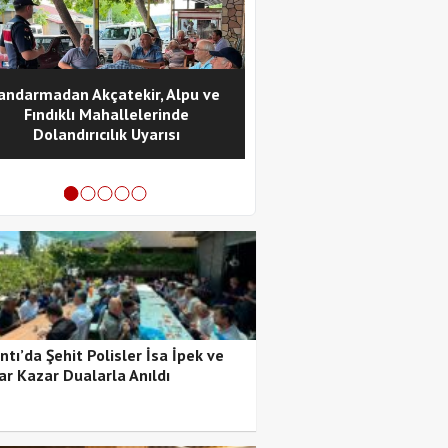
andarmadan Akçatekir, Alpu ve
ATATÜRK’ÜN POZANTI’YA
Fındıklı Mahallelerinde
VE POZANTI KONGRESİ’N
Dolandırıcılık Uyarısı
YILI KUTLANDI
tı’da Şehit Polisler İsa İpek ve
ar Kazar Dualarla Anıldı