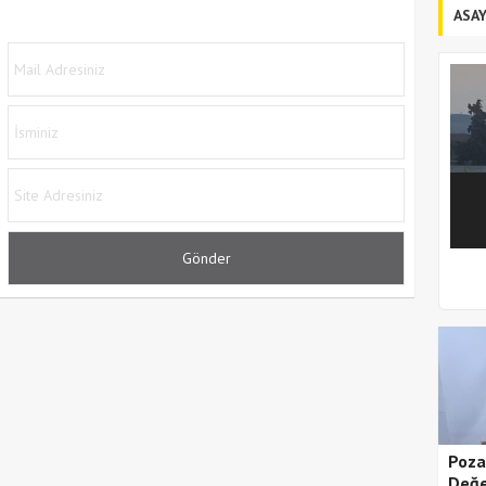
ASAY
1
2
Poza
Değe