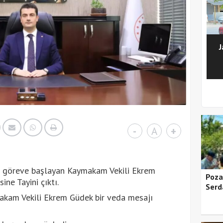
J
1
2
3
4
5
-
A
+
e göreve başlayan Kaymakam Vekili Ekrem
Pozan
ine Tayini çıktı.
Serd
akam Vekili Ekrem Güdek bir veda mesajı