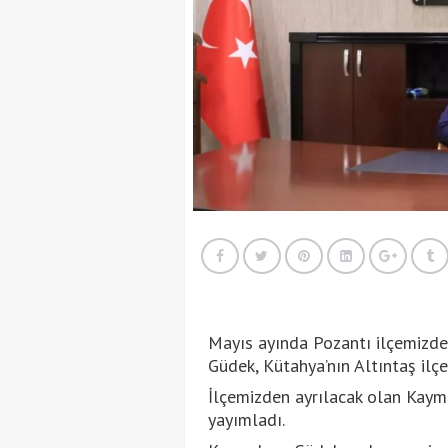
Mayıs ayında Pozantı ilçemizd
Güdek, Kütahya’nın Altıntaş ilçes
İlçemizden ayrılacak olan Kaym
yayımladı.