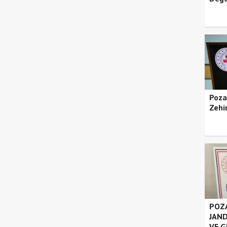
Poza
Zehir
POZA
JAND
VE G