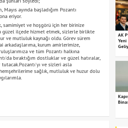
 şunları söyledi;
m, Mayıs ayında başladığım Pozantı
na eriyor.
, samimiyet ve hoşgörü için her birinize
güzel ilçede hizmet etmek, sizlerle birlikte
AK P
nur ve mutluluk kaynağı oldu. Görev sürem
Yeni
ai arkadaşlarıma, kurum amirlerimize,
Geli
ruluşlarımıza ve tüm Pozantı halkına
tı’da bıraktığım dostluklar ve güzel hatıralar,
tutacak.Pozantı’yı ve sizleri asla
emşehrilerime sağlık, mutluluk ve huzur dolu
ygılarımla.
Kapı
Bina