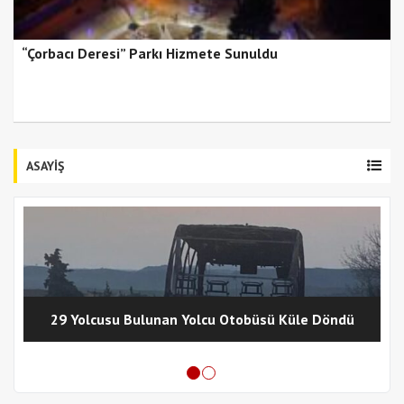
“Çorbacı Deresi” Parkı Hizmete Sunuldu
ASAYİŞ
29 Yolcusu Bulunan Yolcu Otobüsü Küle Döndü