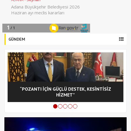
GÜNDEM
“POZANTI İÇİN GÜÇLÜ DESTEK, KESİNTİSİZ
C
HİZMET”