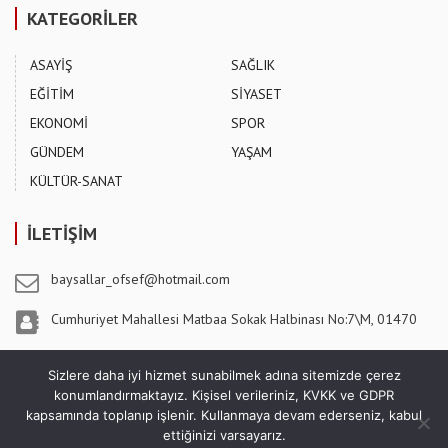
KATEGORİLER
ASAYİŞ
SAĞLIK
EĞİTİM
SİYASET
EKONOMİ
SPOR
GÜNDEM
YAŞAM
KÜLTÜR-SANAT
İLETİŞİM
baysallar_ofsef@hotmail.com
Cumhuriyet Mahallesi Matbaa Sokak Halbinası No:7\M, 01470
Pozantı / ADANA
Sizlere daha iyi hizmet sunabilmek adına sitemizde çerez
konumlandırmaktayız. Kişisel verileriniz, KVKK ve GDPR
kapsamında toplanıp işlenir. Kullanmaya devam ederseniz, kabul
ettiğinizi varsayarız.
5 Ağustos Gazetesi - Copyright © 2026