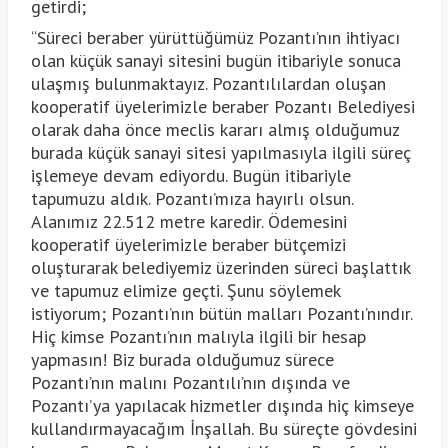
getirdi;
“Süreci beraber yürüttüğümüz Pozantı’nın ihtiyacı
olan küçük sanayi sitesini bugün itibariyle sonuca
ulaşmış bulunmaktayız. Pozantılılardan oluşan
kooperatif üyelerimizle beraber Pozantı Belediyesi
olarak daha önce meclis kararı almış olduğumuz
burada küçük sanayi sitesi yapılmasıyla ilgili süreç
işlemeye devam ediyordu. Bugün itibariyle
tapumuzu aldık. Pozantı’mıza hayırlı olsun.
Alanımız 22.512 metre karedir. Ödemesini
kooperatif üyelerimizle beraber bütçemizi
oluşturarak belediyemiz üzerinden süreci başlattık
ve tapumuz elimize geçti. Şunu söylemek
istiyorum; Pozantı’nın bütün malları Pozantı’nındır.
Hiç kimse Pozantı’nın malıyla ilgili bir hesap
yapmasın! Biz burada olduğumuz sürece
Pozantı’nın malını Pozantılı’nın dışında ve
Pozantı’ya yapılacak hizmetler dışında hiç kimseye
kullandırmayacağım İnşallah. Bu süreçte gövdesini