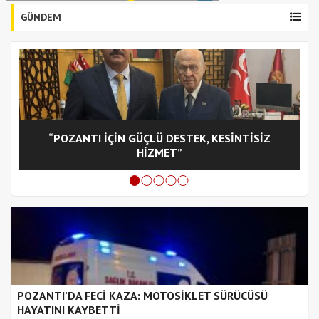
GÜNDEM
“POZANTI İÇİN GÜÇLÜ DESTEK, KESİNTİSİZ
C
HİZMET”
POZANTI’DA FECİ KAZA: MOTOSİKLET SÜRÜCÜSÜ
HAYATINI KAYBETTİ