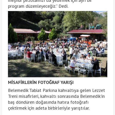
meşhur pirzolamızı da yedirmek için ayrı bir
program düzenleyeceğiz.” Dedi.
MİSAFİRLERİN FOTOĞRAF YARIŞI
Belemedik Tabiat Parkına kahvaltıya gelen Lezzet
Treni misafirleri, kahvaltı sonrasında Belemedik’in
baş döndüren doğasında hatıra fotoğrafı
çektirmek için adeta birbirleriyle yarıştılar.