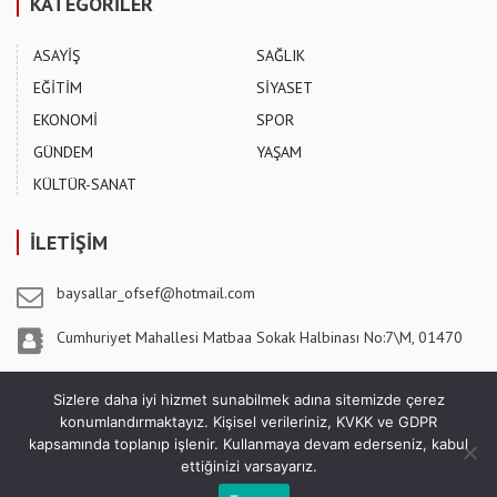
KATEGORİLER
ASAYİŞ
SAĞLIK
EĞİTİM
SİYASET
EKONOMİ
SPOR
GÜNDEM
YAŞAM
KÜLTÜR-SANAT
İLETİŞİM
baysallar_ofsef@hotmail.com
Cumhuriyet Mahallesi Matbaa Sokak Halbinası No:7\M, 01470
Pozantı / ADANA
Sizlere daha iyi hizmet sunabilmek adına sitemizde çerez
konumlandırmaktayız. Kişisel verileriniz, KVKK ve GDPR
kapsamında toplanıp işlenir. Kullanmaya devam ederseniz, kabul
ettiğinizi varsayarız.
5 Ağustos Gazetesi - Copyright © 2026