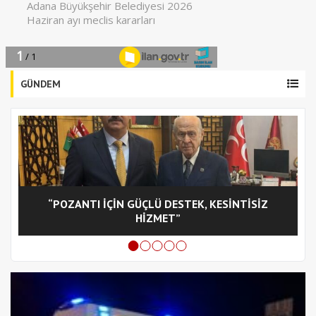
GÜNDEM
“POZANTI İÇİN GÜÇLÜ DESTEK, KESİNTİSİZ
C
HİZMET”