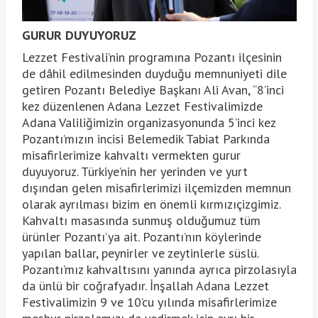
GURUR DUYUYORUZ
Lezzet Festivali’nin programına Pozantı ilçesinin
de dâhil edilmesinden duyduğu memnuniyeti dile
getiren Pozantı Belediye Başkanı Ali Avan, “8’inci
kez düzenlenen Adana Lezzet Festivalimizde
Adana Valiliğimizin organizasyonunda 5’inci kez
Pozantı’mızın incisi Belemedik Tabiat Parkında
misafirlerimize kahvaltı vermekten gurur
duyuyoruz. Türkiye’nin her yerinden ve yurt
dışından gelen misafirlerimizi ilçemizden memnun
olarak ayrılması bizim en önemli kırmızıçizgimiz.
Kahvaltı masasında sunmuş olduğumuz tüm
ürünler Pozantı’ya ait. Pozantı’nın köylerinde
yapılan ballar, peynirler ve zeytinlerle süslü.
Pozantı’mız kahvaltısını yanında ayrıca pirzolasıyla
da ünlü bir coğrafyadır. İnşallah Adana Lezzet
Festivalimizin 9 ve 10’cu yılında misafirlerimize