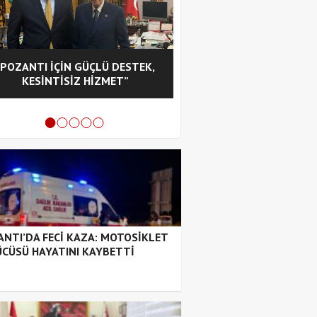
“POZANTI İÇİN GÜÇLÜ DESTEK,
CHP POZANTI İLÇE BA
KESİNTİSİZ HİZMET”
HASAN GÜRBÜZ OL
NTI’DA FECİ KAZA: MOTOSİKLET
CÜSÜ HAYATINI KAYBETTİ