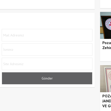
Poza
Zehir
POZA
JAND
VE G