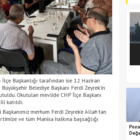
1
2
 İlçe Başkanlığı tarafından ise 12 Haziran
üyükşehir Belediye Başkanı Ferdi Zeyrek’in
kutuldu. Okutulan mevlide CHP İlçe Başkanı
li katıldı.
li Başkanımız merhum Ferdi Zeyrek’e Allah’tan
partimize ve tüm Manisa halkına başsağlığı
Poza
Değe