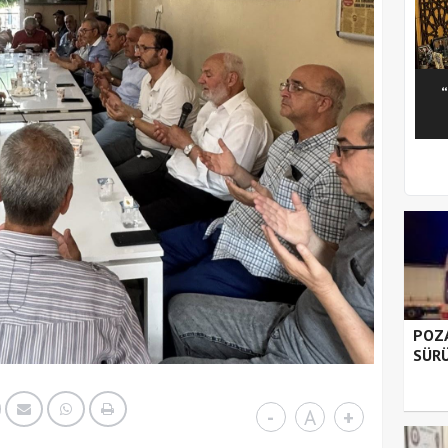
1
2
3
4
5
POZA
SÜRÜ
-
A
+