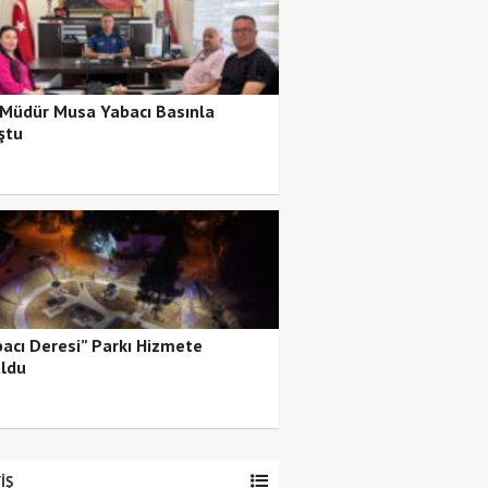
 Müdür Musa Yabacı Basınla
ştu
bacı Deresi” Parkı Hizmete
ldu
İŞ