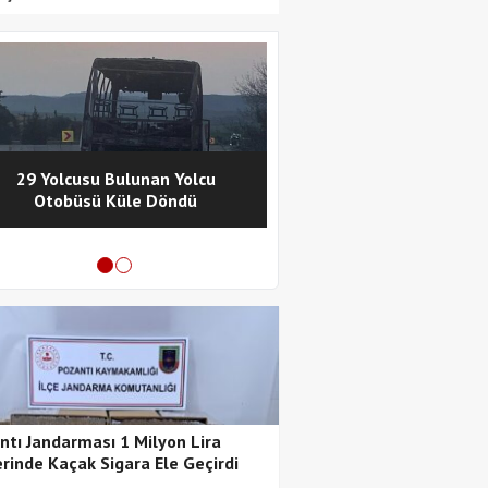
29 Yolcusu Bulunan Yolcu
Pozantı Polisinde
Otobüsü Küle Döndü
Metamfetamin Operasy
Tutuklama
ntı Jandarması 1 Milyon Lira
rinde Kaçak Sigara Ele Geçirdi