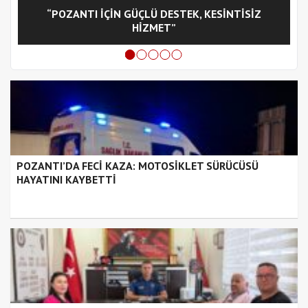
“POZANTI İÇİN GÜÇLÜ DESTEK, KESİNTİSİZ
C
HİZMET”
POZANTI’DA FECİ KAZA: MOTOSİKLET SÜRÜCÜSÜ
HAYATINI KAYBETTİ