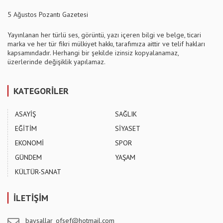
5 Ağustos Pozantı Gazetesi
Yayınlanan her türlü ses, görüntü, yazı içeren bilgi ve belge, ticari
marka ve her tür fikri mülkiyet hakkı, tarafımıza aittir ve telif hakları
kapsamındadır. Herhangi bir şekilde izinsiz kopyalanamaz,
üzerlerinde değişiklik yapılamaz.
KATEGORİLER
ASAYİŞ
SAĞLIK
EĞİTİM
SİYASET
EKONOMİ
SPOR
GÜNDEM
YAŞAM
KÜLTÜR-SANAT
İLETİŞİM
baysallar_ofsef@hotmail.com