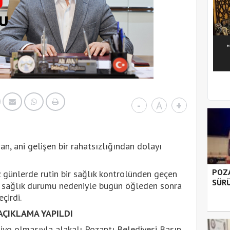
1
2
3
4
5
-
A
+
n, ani gelişen bir rahatsızlığından dolayı
POZA
z günlerde rutin bir sağlık kontrolünden geçen
SÜRÜ
en sağlık durumu nedeniyle bugün öğleden sonra
çirdi.
AÇIKLAMA YAPILDI
jiyo olmasıyla alakalı Pozantı Belediyesi Basın