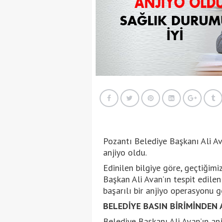
Pozantı Belediye Başkanı Ali Ava
anjiyo oldu.
Edinilen bilgiye göre, geçtiğimi
Başkan Ali Avan’ın tespit edil
başarılı bir anjiyo operasyonu ge
BELEDİYE BASIN BİRİMİNDEN 
Belediye Başkanı Ali Avan’ın an