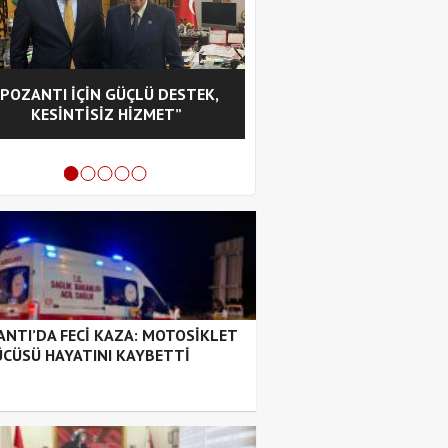
“POZANTI İÇİN GÜÇLÜ DESTEK,
CHP POZANTI İLÇE BA
KESİNTİSİZ HİZMET”
HASAN GÜRBÜZ OL
NTI’DA FECİ KAZA: MOTOSİKLET
CÜSÜ HAYATINI KAYBETTİ