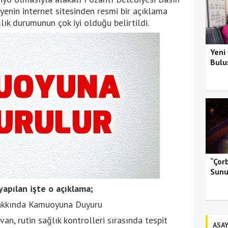
iyenin internet sitesinden resmi bir açıklama
lık durumunun çok iyi olduğu belirtildi.
Yeni
Bulu
“Çor
Sunu
apılan işte o açıklama;
akkında Kamuoyuna Duyuru
an, rutin sağlık kontrolleri sırasında tespit
ASAY