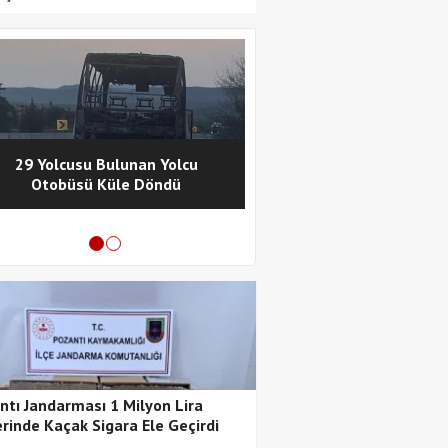
29 Yolcusu Bulunan Yolcu
Pozantı Polisinde
Otobüsü Küle Döndü
Metamfetamin Operasy
Tutuklama
ntı Jandarması 1 Milyon Lira
rinde Kaçak Sigara Ele Geçirdi