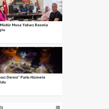
 Müdür Musa Yabacı Basınla
ştu
bacı Deresi” Parkı Hizmete
ldu
İŞ