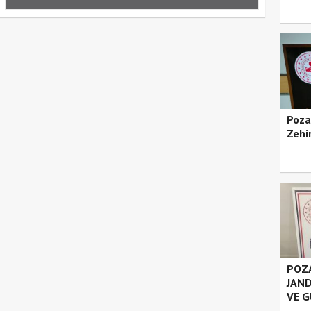
Poza
Zehir
POZA
JAND
VE G