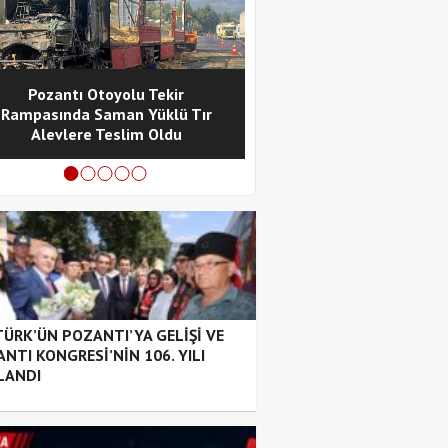
Pozantı Otoyolu Tekir
POZANTI’DA FECİ KA
Rampasında Saman Yüklü Tır
MOTOSİKLET SÜRÜCÜSÜ H
Alevlere Teslim Oldu
KAYBETTİ
ÜRK’ÜN POZANTI’YA GELİŞİ VE
NTI KONGRESİ’NİN 106. YILI
LANDI