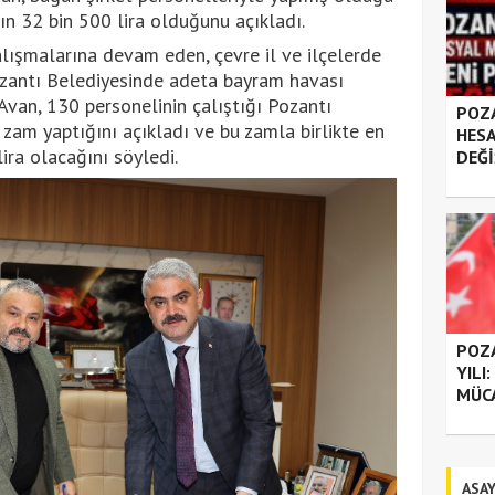
ın 32 bin 500 lira olduğunu açıkladı.
alışmalarına devam eden, çevre il ve ilçelerde
ozantı Belediyesinde adeta bayram havası
Avan, 130 personelinin çalıştığı Pozantı
POZA
zam yaptığını açıkladı ve bu zamla birlikte en
HESA
ira olacağını söyledi.
DEĞİ
POZA
YILI
MÜC
ASAY