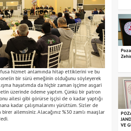
Poza
Zehir
fusa hizmet anlamında hitap ettiklerini ve bu
sonelin bir sürü emeğinin olduğunu söyleyerek
çalışma hayatımda da hiçbir zaman işçime asgari
etin üzerinde ödeme yaptım. Çünkü bir patron
 onu ailesi gibi görürse işçisi de o kadar yaptığı
mana kadar çalışmalarımı yürüttüm. Sizler de
 birer ailemsiniz. Alacağınız %30 zamlı maaşlar
POZA
edi.
JAND
VE G