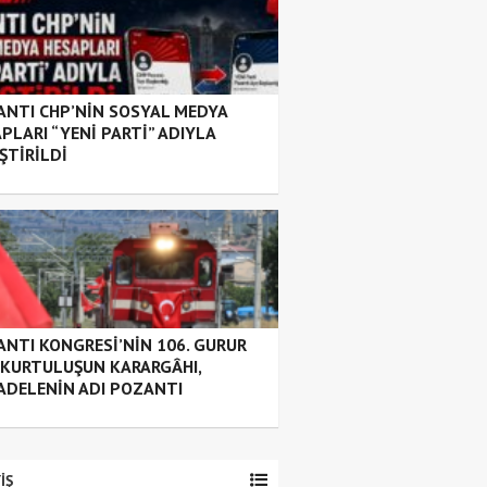
NTI CHP’NİN SOSYAL MEDYA
PLARI “YENİ PARTİ” ADIYLA
ŞTİRİLDİ
NTI KONGRESİ’NİN 106. GURUR
: KURTULUŞUN KARARGÂHI,
ADELENİN ADI POZANTI
İŞ