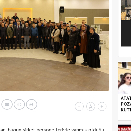
1
2
3
4
5
ATAT
POZA
-
A
+
KUT
an, bugün şirket personelleriyle yapmış olduğu