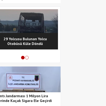
29 Yolcusu Bulunan Yolcu
Pozantı Polisinde
Otobüsü Küle Döndü
Metamfetamin Operasy
Tutuklama
ntı Jandarması 1 Milyon Lira
rinde Kaçak Sigara Ele Geçirdi