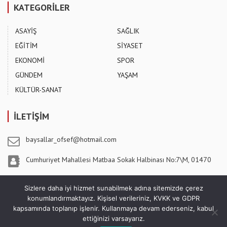
KATEGORİLER
ASAYİŞ
SAĞLIK
EĞİTİM
SİYASET
EKONOMİ
SPOR
GÜNDEM
YAŞAM
KÜLTÜR-SANAT
İLETİŞİM
baysallar_ofsef@hotmail.com
Cumhuriyet Mahallesi Matbaa Sokak Halbinası No:7\M, 01470
Pozantı / ADANA
Sizlere daha iyi hizmet sunabilmek adına sitemizde çerez
konumlandırmaktayız. Kişisel verileriniz, KVKK ve GDPR
kapsamında toplanıp işlenir. Kullanmaya devam ederseniz, kabul
ettiğinizi varsayarız.
5 Ağustos Gazetesi - Copyright © 2026
Sıradaki Haber