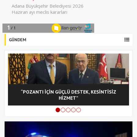
GÜNDEM
“POZANTI İÇİN GÜÇLÜ DESTEK, KESİNTİSİZ
C
HİZMET”