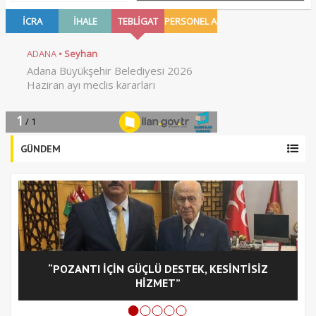
GÜNDEM
“POZANTI İÇİN GÜÇLÜ DESTEK, KESİNTİSİZ
C
HİZMET”