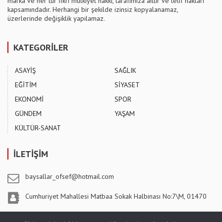
marka ve her tür fikri mülkiyet hakkı, tarafımıza aittir ve telif hakları
kapsamındadır. Herhangi bir şekilde izinsiz kopyalanamaz,
üzerlerinde değişiklik yapılamaz.
KATEGORİLER
ASAYİŞ
SAĞLIK
EĞİTİM
SİYASET
EKONOMİ
SPOR
GÜNDEM
YAŞAM
KÜLTÜR-SANAT
İLETİŞİM
baysallar_ofsef@hotmail.com
Cumhuriyet Mahallesi Matbaa Sokak Halbinası No:7\M, 01470
Pozantı / ADANA