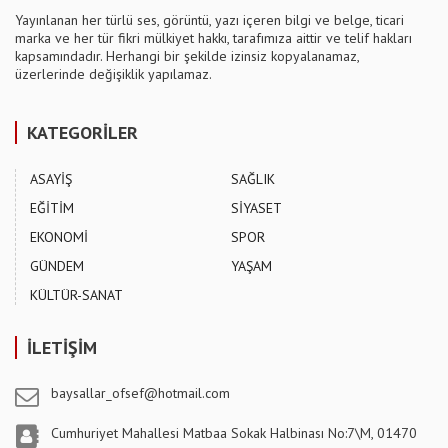
Yayınlanan her türlü ses, görüntü, yazı içeren bilgi ve belge, ticari
marka ve her tür fikri mülkiyet hakkı, tarafımıza aittir ve telif hakları
kapsamındadır. Herhangi bir şekilde izinsiz kopyalanamaz,
üzerlerinde değişiklik yapılamaz.
KATEGORİLER
ASAYİŞ
SAĞLIK
EĞİTİM
SİYASET
EKONOMİ
SPOR
GÜNDEM
YAŞAM
KÜLTÜR-SANAT
İLETİŞİM
baysallar_ofsef@hotmail.com
Cumhuriyet Mahallesi Matbaa Sokak Halbinası No:7\M, 01470