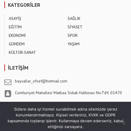
KATEGORİLER
ASAYİŞ
SAĞLIK
EĞİTİM
SİYASET
EKONOMİ
SPOR
GÜNDEM
YAŞAM
KÜLTÜR-SANAT
İLETİŞİM
baysallar_ofsef@hotmail.com
Cumhuriyet Mahallesi Matbaa Sokak Halbinası No:7\M, 01470
Pozantı / ADANA
Sizlere daha iyi hizmet sunabilmek adına sitemizde çerez
konumlandırmaktayız. Kişisel verileriniz, KVKK ve GDPR
kapsamında toplanıp işlenir. Kullanmaya devam ederseniz, kabul
ettiğinizi varsayarız.
5 Ağustos Gazetesi - Copyright © 2026