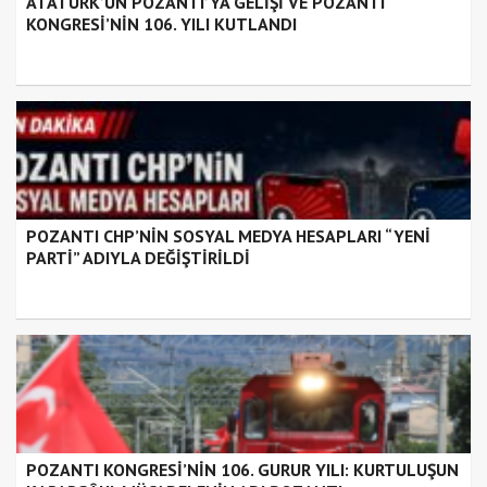
ATATÜRK’ÜN POZANTI’YA GELİŞİ VE POZANTI
KONGRESİ’NİN 106. YILI KUTLANDI
POZANTI CHP’NİN SOSYAL MEDYA HESAPLARI “YENİ
PARTİ” ADIYLA DEĞİŞTİRİLDİ
POZANTI KONGRESİ’NİN 106. GURUR YILI: KURTULUŞUN