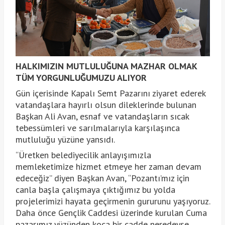
HALKIMIZIN MUTLULUĞUNA MAZHAR OLMAK
TÜM YORGUNLUĞUMUZU ALIYOR
Gün içerisinde Kapalı Semt Pazarını ziyaret ederek
vatandaşlara hayırlı olsun dileklerinde bulunan
Başkan Ali Avan, esnaf ve vatandaşların sıcak
tebessümleri ve sarılmalarıyla karşılaşınca
mutluluğu yüzüne yansıdı.
“Üretken belediyecilik anlayışımızla
memleketimize hizmet etmeye her zaman devam
edeceğiz” diyen Başkan Avan, “Pozantı’mız için
canla başla çalışmaya çıktığımız bu yolda
projelerimizi hayata geçirmenin gururunu yaşıyoruz.
Daha önce Gençlik Caddesi üzerinde kurulan Cuma
pazarımız yüzünden koca bir cadde neredeyse