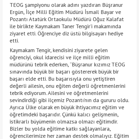
TEOG şampiyonu olarak adını yazdıran Büşranur
Ergün, İlçe Milli Eğitim Müdürü İsmail Bayar ve
Pozantı Atatürk Ortaokulu Müdürü Oğuz Kalafat
ile birlikte Kaymakam Taner Tengir’i makamında
ziyaret etti. Öğrenciye diz üstü bilgisayarı hediye
etti.
Kaymakam Tengir, kendisini ziyarete gelen
öğrenciyi, okul idarecisi ve ilçe milli eğitim
müdürünü tebrik ederken, “Büşranur kızımız TEOG
sınavında büyük bir başarı göstererek büyük bir
başarı elde etti. Bu başarısıyla onu yetiştiren
değerli ailesin, onu eğiten değerli öğretmenlerini
tebrik ediyorum. Ailesini ve öğretmenlerini
sevindirdiği gibi ilçemiz Pozantı’nın da gururu oldu.
Ayrıca Ülke olarak en büyük ihtiyacımız eğitim ve
öğretimdeki başarıdır. Çünkü kalıcı gelişmenin,
istikrarlı büyümenin olmazsa olmazı eğitimdir.
Bizler bu yolda eğitime katkı sağlayanlara,
öğrencilerimize her zaman destek olmalıyız. Eğitim