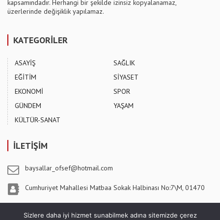
kapsamındadır. Herhangi bir şekilde izinsiz kopyalanamaz,
üzerlerinde değişiklik yapılamaz.
KATEGORİLER
ASAYİŞ
SAĞLIK
EĞİTİM
SİYASET
EKONOMİ
SPOR
GÜNDEM
YAŞAM
KÜLTÜR-SANAT
İLETİŞİM
baysallar_ofsef@hotmail.com
Cumhuriyet Mahallesi Matbaa Sokak Halbinası No:7\M, 01470
Pozantı / ADANA
Sizlere daha iyi hizmet sunabilmek adına sitemizde çerez