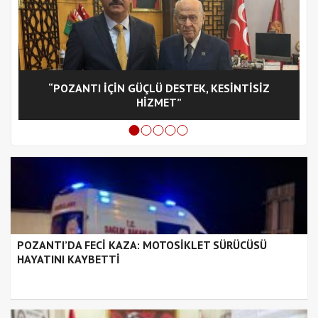
“POZANTI İÇİN GÜÇLÜ DESTEK, KESİNTİSİZ
C
HİZMET”
POZANTI’DA FECİ KAZA: MOTOSİKLET SÜRÜCÜSÜ
HAYATINI KAYBETTİ