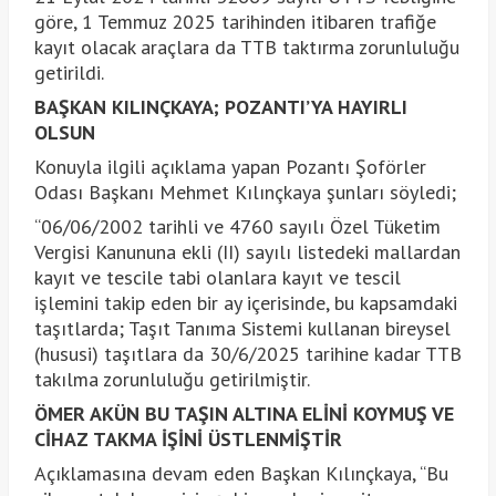
göre, 1 Temmuz 2025 tarihinden itibaren trafiğe
kayıt olacak araçlara da TTB taktırma zorunluluğu
getirildi.
BAŞKAN KILINÇKAYA; POZANTI’YA HAYIRLI
OLSUN
Konuyla ilgili açıklama yapan Pozantı Şoförler
Odası Başkanı Mehmet Kılınçkaya şunları söyledi;
“06/06/2002 tarihli ve 4760 sayılı Özel Tüketim
Vergisi Kanununa ekli (II) sayılı listedeki mallardan
kayıt ve tescile tabi olanlara kayıt ve tescil
işlemini takip eden bir ay içerisinde, bu kapsamdaki
taşıtlarda; Taşıt Tanıma Sistemi kullanan bireysel
(hususi) taşıtlara da 30/6/2025 tarihine kadar TTB
takılma zorunluluğu getirilmiştir.
ÖMER AKÜN BU TAŞIN ALTINA ELİNİ KOYMUŞ VE
CİHAZ TAKMA İŞİNİ ÜSTLENMİŞTİR
Açıklamasına devam eden Başkan Kılınçkaya, “Bu