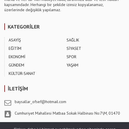
kapsamındadır. Herhangi bir şekilde izinsiz kopyalanamaz,
üzerlerinde değişiklik yapılamaz.
KATEGORİLER
ASAYİŞ
SAĞLIK
EĞİTİM
SİYASET
EKONOMİ
SPOR
GÜNDEM
YAŞAM
KÜLTÜR-SANAT
İLETİŞİM
baysallar_ofsef@hotmail.com
Cumhuriyet Mahallesi Matbaa Sokak Halbinası No:7\M, 01470
Pozantı / ADANA