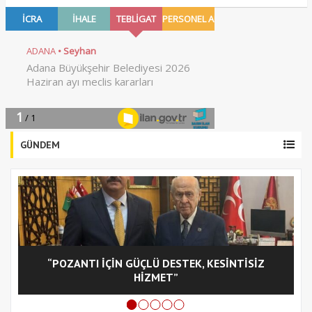
GÜNDEM
“POZANTI İÇİN GÜÇLÜ DESTEK, KESİNTİSİZ
C
HİZMET”