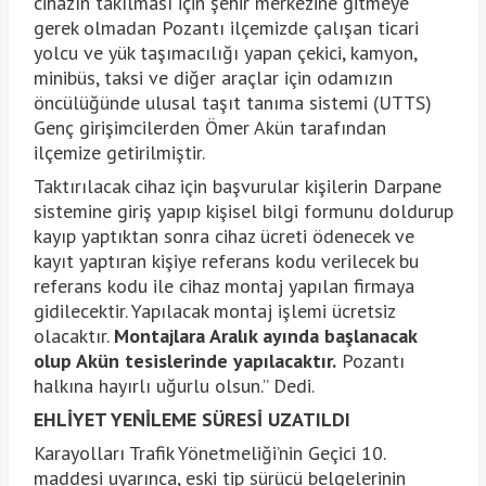
cihazın takılması için şehir merkezine gitmeye
gerek olmadan Pozantı ilçemizde çalışan ticari
yolcu ve yük taşımacılığı yapan çekici, kamyon,
minibüs, taksi ve diğer araçlar için odamızın
öncülüğünde ulusal taşıt tanıma sistemi (UTTS)
Genç girişimcilerden Ömer Akün tarafından
ilçemize getirilmiştir.
Taktırılacak cihaz için başvurular kişilerin Darpane
sistemine giriş yapıp kişisel bilgi formunu doldurup
kayıp yaptıktan sonra cihaz ücreti ödenecek ve
kayıt yaptıran kişiye referans kodu verilecek bu
referans kodu ile cihaz montaj yapılan firmaya
gidilecektir. Yapılacak montaj işlemi ücretsiz
olacaktır.
Montajlara Aralık ayında başlanacak
olup Akün tesislerinde yapılacaktır.
Pozantı
halkına hayırlı uğurlu olsun.” Dedi.
EHLİYET YENİLEME SÜRESİ UZATILDI
Karayolları Trafik Yönetmeliği’nin Geçici 10.
maddesi uyarınca, eski tip sürücü belgelerinin