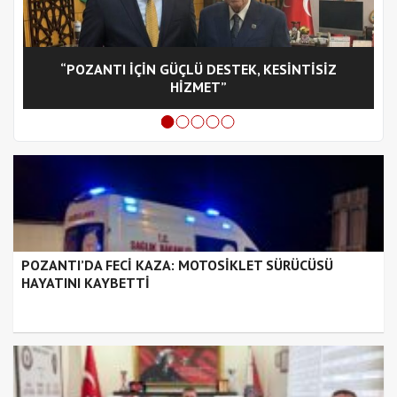
“POZANTI İÇİN GÜÇLÜ DESTEK, KESİNTİSİZ
C
HİZMET”
POZANTI’DA FECİ KAZA: MOTOSİKLET SÜRÜCÜSÜ
HAYATINI KAYBETTİ