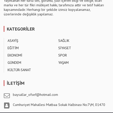
Yayınlanan her türlü ses, görüntü, yazı içeren bilgi ve belge, ticari
marka ve her tür fikri mülkiyet hakkı, tarafımıza aittir ve telif hakları
kapsamındadır. Herhangi bir şekilde izinsiz kopyalanamaz,
üzerlerinde değişiklik yapılamaz.
KATEGORİLER
ASAYİŞ
SAĞLIK
EĞİTİM
SİYASET
EKONOMİ
SPOR
GÜNDEM
YAŞAM
KÜLTÜR-SANAT
İLETİŞİM
baysallar_ofsef@hotmail.com
Cumhuriyet Mahallesi Matbaa Sokak Halbinası No:7\M, 01470