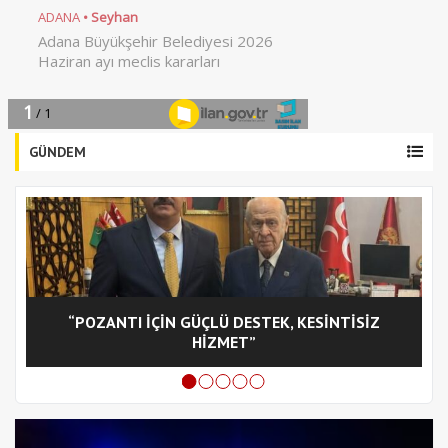
GÜNDEM
“POZANTI İÇİN GÜÇLÜ DESTEK, KESİNTİSİZ
C
HİZMET”