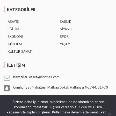
KATEGORİLER
ASAYİŞ
SAĞLIK
EĞİTİM
SİYASET
EKONOMİ
SPOR
GÜNDEM
YAŞAM
KÜLTÜR-SANAT
İLETİŞİM
baysallar_ofsef@hotmail.com
Cumhuriyet Mahallesi Matbaa Sokak Halbinası No:7\M, 01470
Pozantı / ADANA
Sizlere daha iyi hizmet sunabilmek adına sitemizde çerez
konumlandırmaktayız. Kişisel verileriniz, KVKK ve GDPR
kapsamında toplanıp işlenir. Kullanmaya devam ederseniz, kabul