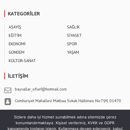
KATEGORİLER
ASAYİŞ
SAĞLIK
EĞİTİM
SİYASET
EKONOMİ
SPOR
GÜNDEM
YAŞAM
KÜLTÜR-SANAT
İLETİŞİM
baysallar_ofsef@hotmail.com
Cumhuriyet Mahallesi Matbaa Sokak Halbinası No:7\M, 01470
Pozantı / ADANA
Sizlere daha iyi hizmet sunabilmek adına sitemizde çerez
konumlandırmaktayız. Kişisel verileriniz, KVKK ve GDPR
kapsamında toplanıp işlenir. Kullanmaya devam ederseniz, kabul