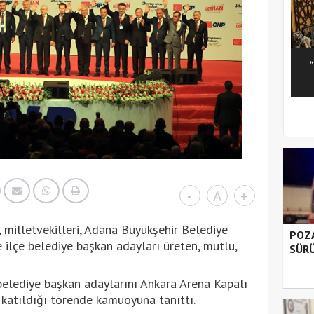
1
2
3
4
5
-
A
+
 milletvekilleri, Adana Büyükşehir Belediye
POZA
ilçe belediye başkan adayları üreten, mutlu,
SÜRÜ
belediye başkan adaylarını Ankara Arena Kapalı
n katıldığı törende kamuoyuna tanıttı.