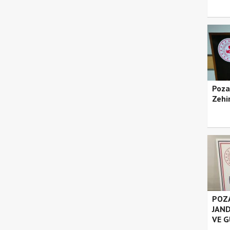
Poza
Zehir
POZA
JAND
VE G