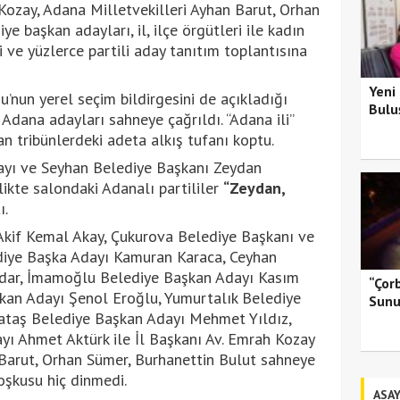
Kozay, Adana Milletvekilleri Ayhan Barut, Orhan
e başkan adayları, il, ilçe örgütleri ile kadın
ri ve yüzlerce partili aday tanıtım toplantısına
Yeni
nun yerel seçim bildirgesini de açıkladığı
Bulu
 Adana adayları sahneye çağrıldı. “Adana ili”
 tribünlerdeki adeta alkış tufanı koptu.
ayı ve Seyhan Belediye Başkanı Zeydan
likte salondaki Adanalı partililer
“Zeydan,
ı.
kif Kemal Akay, Çukurova Belediye Başkanı ve
ediye Başka Adayı Kamuran Karaca, Ceyhan
ydar, İmamoğlu Belediye Başkan Adayı Kasım
“Çor
kan Adayı Şenol Eroğlu, Yumurtalık Belediye
Sunu
rataş Belediye Başkan Adayı Mehmet Yıldız,
yı Ahmet Aktürk ile İl Başkanı Av. Emrah Kozay
 Barut, Orhan Sümer, Burhanettin Bulut sahneye
coşkusu hiç dinmedi.
ASAY