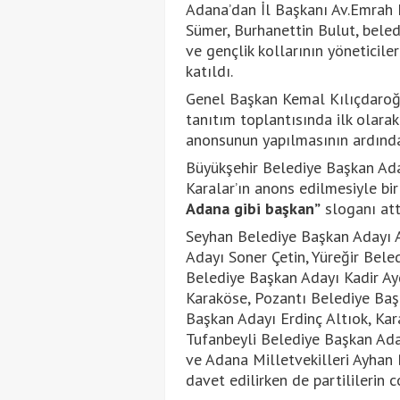
Adana’dan İl Başkanı Av.Emrah 
Sümer, Burhanettin Bulut, belediy
ve gençlik kollarının yöneticile
katıldı.
Genel Başkan Kemal Kılıçdaroğu’
tanıtım toplantısında ilk olarak
anonsunun yapılmasının ardından
Büyükşehir Belediye Başkan Ad
Karalar’ın anons edilmesiyle bir
Adana gibi başkan”
sloganı att
Seyhan Belediye Başkan Adayı A
Adayı Soner Çetin, Yüreğir Bel
Belediye Başkan Adayı Kadir A
Karaköse, Pozantı Belediye Baş
Başkan Adayı Erdinç Altıok, Ka
Tufanbeyli Belediye Başkan Ada
ve Adana Milletvekilleri Ayhan
davet edilirken de partililerin 