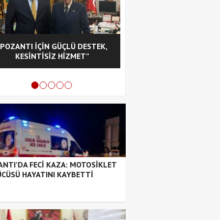
“POZANTI İÇİN GÜÇLÜ DESTEK,
CHP POZANTI İLÇE BA
KESİNTİSİZ HİZMET”
HASAN GÜRBÜZ OL
NTI’DA FECİ KAZA: MOTOSİKLET
CÜSÜ HAYATINI KAYBETTİ