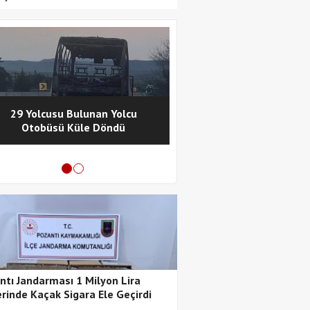
29 Yolcusu Bulunan Yolcu
Pozantı Polisinde
Otobüsü Küle Döndü
Metamfetamin Operasy
Tutuklama
ntı Jandarması 1 Milyon Lira
rinde Kaçak Sigara Ele Geçirdi