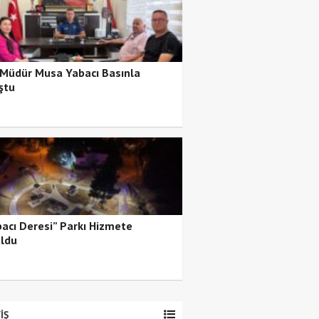
 Müdür Musa Yabacı Basınla
ştu
bacı Deresi” Parkı Hizmete
ldu
İŞ