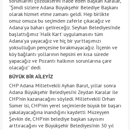
sorunlarını çözdüklerini ifade eden Başkan Karalar,
“Şimdi sizlere Adana Büyükşehir Belediye Başkanı
olarak hizmet etme zamanı geldi. Hep birlikte
omuz omuza bu seçimden zaferle çıkacağız ve
Adana’ya baharı getireceğiz. Seyhan Belediyesi’nde
başlattığımız ‘Halk Kart’ uygulamasını tüm
Adana’ya yayacağız ve hiç bir yurttaşımızı
yoksulluğun pençesine bırakmayacağız. İlçenin ve
köy bağlantı yollarının hepsini en kısa sürede
yapacağız ve Pozantı halkının sorunlarına çare
olacağız” dedi.
BÜYÜK BİR AİLEYİZ
CHP Adana Milletvekili Ayhan Barut, yıllar sonra
Adana Büyükşehir Belediyesi’ni Zeydan Karalar ile
CHP’nin kazanacağını söyledi. Milletvekili Orhan
Sümer isi, CHP’nin yerel seçimlerde büyük bir başarı
yakalayacağına inandığını kaydetti. Müzeyyen
Şevkin de, CHP’nin belediye başkan sayısını
arttıracağını ve Büyükşehir Belediyesi’nin 30 yıl