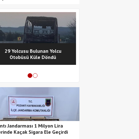
29 Yolcusu Bulunan Yolcu
Pozantı Polisinde
Otobüsü Küle Döndü
Metamfetamin Operasy
Tutuklama
ntı Jandarması 1 Milyon Lira
rinde Kaçak Sigara Ele Geçirdi