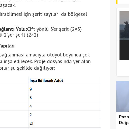
aşacak.
ırabilmesi için şerit sayıları da bölgesel
ğlantı Yolu:
Çift yönlü 3’er şerit (2×3)
ü 2’şer şerit (2×2)
apıları
ım sağlanması amacıyla otoyol boyunca çok
ı inşa edilecek. Proje dosyasında yer alan
ılar şu şekilde dağılıyor:
1
2
Poza
Değe