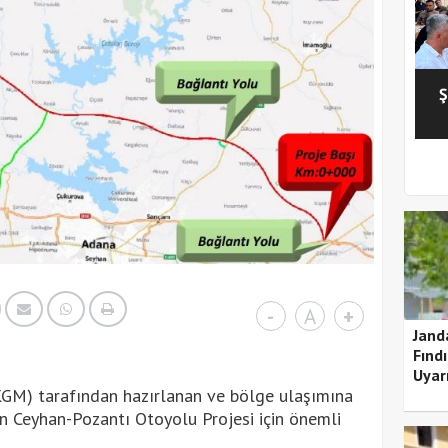
Ş
1
2
3
4
5
-
A
+
Jand
Fındı
Uyarı
GM) tarafından hazırlanan ve bölge ulaşımına
n Ceyhan-Pozantı Otoyolu Projesi için önemli