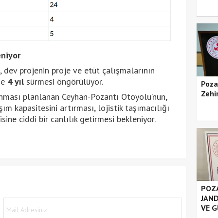
niyor
, dev projenin proje ve etüt çalışmalarının
ise
4 yıl
sürmesi öngörülüyor.
Poza
Zehir
nması planlanan Ceyhan-Pozantı Otoyolu’nun,
m kapasitesini artırması, lojistik taşımacılığı
ne ciddi bir canlılık getirmesi bekleniyor.
POZA
JAND
VE G