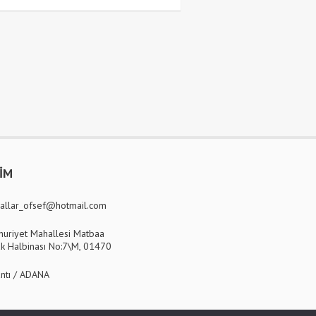
ŞİM
allar_ofsef@hotmail.com
uriyet Mahallesi Matbaa
k Halbinası No:7\M, 01470
ntı / ADANA