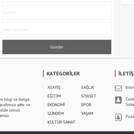
KATEGORİLER
İLETİ
bays
ASAYİŞ
SAĞLIK
EĞİTİM
SİYASET
Cumh
en bilgi ve belge,
Soka
arafımıza aittir ve
EKONOMİ
SPOR
ilde izinsiz
GÜNDEM
YAŞAM
lamaz.
Poza
KÜLTÜR-SANAT