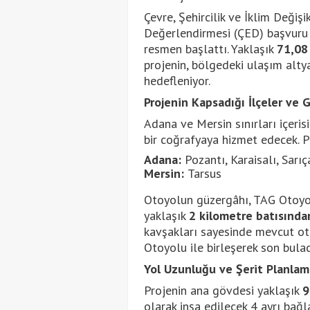
Çevre, Şehircilik ve İklim Değişi
Değerlendirmesi (ÇED) başvuru 
resmen başlattı. Yaklaşık
71,08
projenin, bölgedeki ulaşım alty
hedefleniyor.
Projenin Kapsadığı İlçeler ve 
Adana ve Mersin sınırları içeris
bir coğrafyaya hizmet edecek. Pr
Adana:
Pozantı, Karaisalı, Sar
Mersin:
Tarsus
Otoyolun güzergâhı, TAG Otoyolu
yaklaşık
2 kilometre batısında
kavşakları sayesinde mevcut ot
Otoyolu ile birleşerek son bulac
Yol Uzunluğu ve Şerit Planlam
Projenin ana gövdesi yaklaşık
9
olarak inşa edilecek 4 ayrı bağl