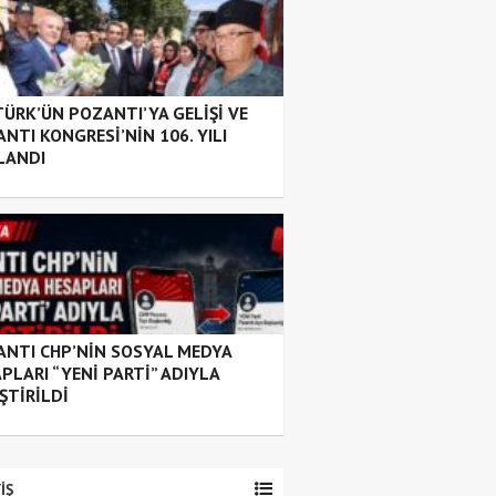
ÜRK’ÜN POZANTI’YA GELİŞİ VE
NTI KONGRESİ’NİN 106. YILI
LANDI
NTI CHP’NİN SOSYAL MEDYA
PLARI “YENİ PARTİ” ADIYLA
ŞTİRİLDİ
İŞ