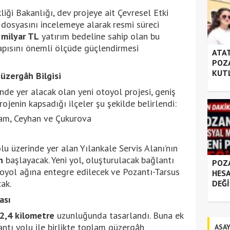
kliği Bakanlığı, dev projeye ait Çevresel Etki
dosyasını incelemeye alarak resmi süreci
 milyar TL
yatırım bedeline sahip olan bu
apısını önemli ölçüde güçlendirmesi
ATAT
POZA
KUT
Güzergâh Bilgisi
inde yer alacak olan yeni otoyol projesi, geniş
ojenin kapsadığı ilçeler şu şekilde belirlendi:
ıçam, Ceyhan ve Çukurova
 üzerinde yer alan Yılankale Servis Alanı’nın
n
başlayacak. Yeni yol, oluşturulacak bağlantı
POZA
oyol ağına entegre edilecek ve Pozantı-Tarsus
HESA
ak.
DEĞİ
ası
2,4 kilometre
uzunluğunda tasarlandı. Buna ek
antı yolu ile birlikte toplam güzergâh
ASAY