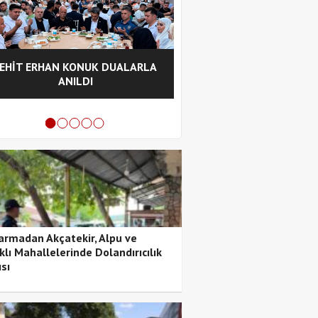
EHİT ERHAN KONUK DUALARLA
Pozantı Otoyolu Tek
ANILDI
Rampasında Saman Yük
Alevlere Teslim Ol
armadan Akçatekir, Alpu ve
klı Mahallelerinde Dolandırıcılık
sı