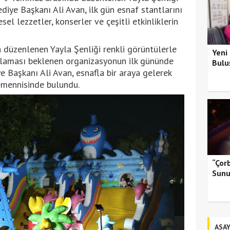
lediye Başkanı Ali Avan, ilk gün esnaf stantlarını
el lezzetler, konserler ve çeşitli etkinliklerin
a düzenlenen Yayla Şenliği renkli görüntülerle
Yeni
ğırlaması beklenen organizasyonun ilk gününde
Bulu
e Başkanı Ali Avan, esnafla bir araya gelerek
temennisinde bulundu.
“Çor
Sunu
ASAY