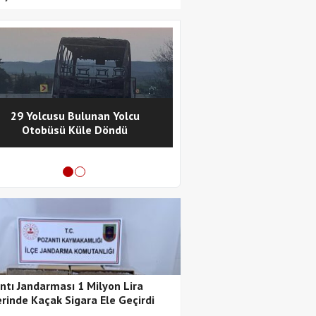
29 Yolcusu Bulunan Yolcu
Pozantı Polisinde
Otobüsü Küle Döndü
Metamfetamin Operasy
Tutuklama
ntı Jandarması 1 Milyon Lira
rinde Kaçak Sigara Ele Geçirdi