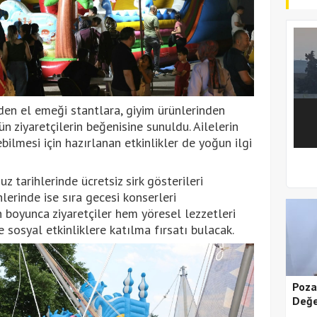
den el emeği stantlara, giyim ürünlerinden
ün ziyaretçilerin beğenisine sunuldu. Ailelerin
ebilmesi için hazırlanan etkinlikler de yoğun ilgi
1
2
arihlerinde ücretsiz sirk gösterileri
lerinde ise sıra gecesi konserleri
n boyunca ziyaretçiler hem yöresel lezzetleri
 sosyal etkinliklere katılma fırsatı bulacak.
Poza
Değe