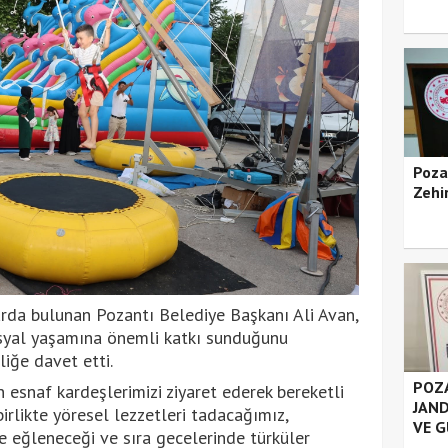
Poza
Zehir
arda bulunan Pozantı Belediye Başkanı Ali Avan,
sosyal yaşamına önemli katkı sunduğunu
iğe davet etti.
POZA
 esnaf kardeşlerimizi ziyaret ederek bereketli
JAND
birlikte yöresel lezzetleri tadacağımız,
VE G
le eğleneceği ve sıra gecelerinde türküler