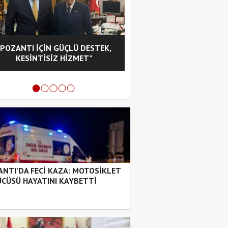
“POZANTI İÇİN GÜÇLÜ DESTEK,
CHP POZANTI İLÇE BA
KESİNTİSİZ HİZMET”
HASAN GÜRBÜZ OL
NTI’DA FECİ KAZA: MOTOSİKLET
CÜSÜ HAYATINI KAYBETTİ