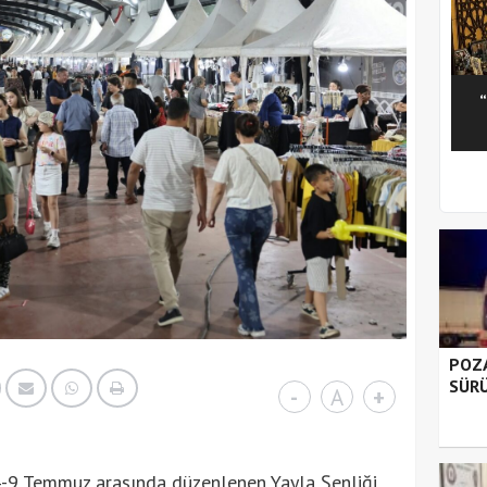
1
2
3
4
5
POZA
SÜRÜ
-
A
+
4-9 Temmuz arasında düzenlenen Yayla Şenliği