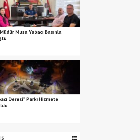
 Müdür Musa Yabacı Basınla
ştu
bacı Deresi” Parkı Hizmete
ldu
İŞ