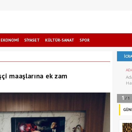
EKONOMİ
SİYASET
KÜLTÜR-SANAT
SPOR
işçi maaşlarına ek zam
GÜN