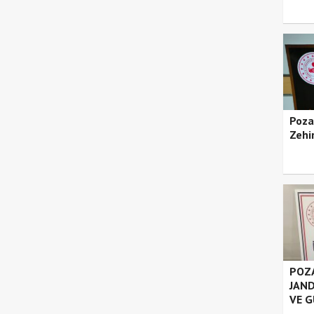
Poza
Zehir
POZA
JAND
VE G