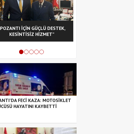
“POZANTI İÇİN GÜÇLÜ DESTEK,
CHP POZANTI İLÇE BA
KESİNTİSİZ HİZMET”
HASAN GÜRBÜZ OL
NTI’DA FECİ KAZA: MOTOSİKLET
CÜSÜ HAYATINI KAYBETTİ