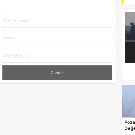
1
2
Poza
Değe