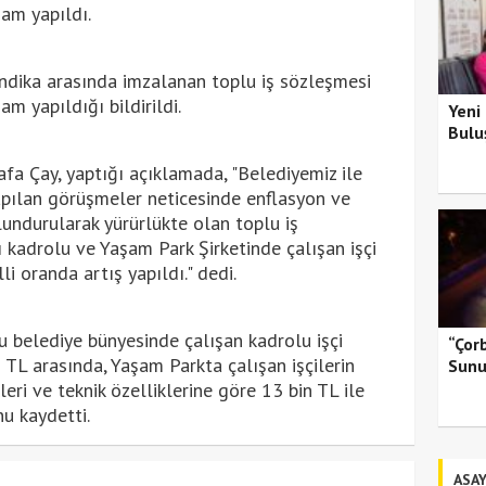
am yapıldı.
sendika arasında imzalanan toplu iş sözleşmesi
m yapıldığı bildirildi.
Yeni
Bulu
a Çay, yaptığı açıklamada, "Belediyemiz ile
apılan görüşmeler neticesinde enflasyon ve
undurularak yürürlükte olan toplu iş
 kadrolu ve Yaşam Park Şirketinde çalışan işçi
i oranda artış yapıldı." dedi.
u belediye bünyesinde çalışan kadrolu işçi
“Çor
 TL arasında, Yaşam Parkta çalışan işçilerin
Sunu
kleri ve teknik özelliklerine göre 13 bin TL ile
u kaydetti.
ASAY