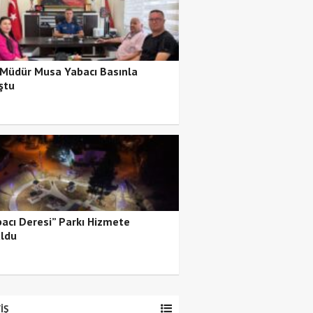
 Müdür Musa Yabacı Basınla
ştu
bacı Deresi” Parkı Hizmete
ldu
İŞ