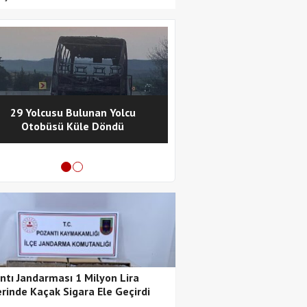
29 Yolcusu Bulunan Yolcu
Pozantı Polisinde
Otobüsü Küle Döndü
Metamfetamin Operasy
Tutuklama
ntı Jandarması 1 Milyon Lira
rinde Kaçak Sigara Ele Geçirdi