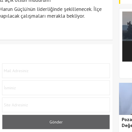
arun Güçlü’nün liderliğinde şekillenecek. İlçe
yapılacak çalışmaları merakla bekliyor.
1
2
Poza
Değe