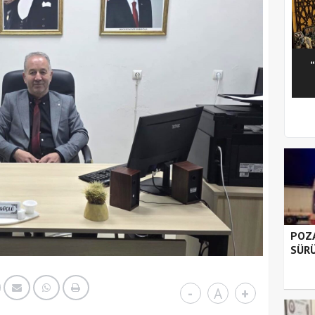
1
2
3
4
5
POZA
SÜRÜ
-
A
+