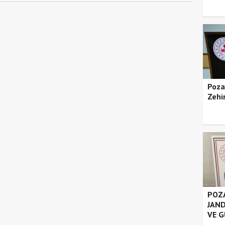
Poza
Zehir
POZA
JAND
VE G