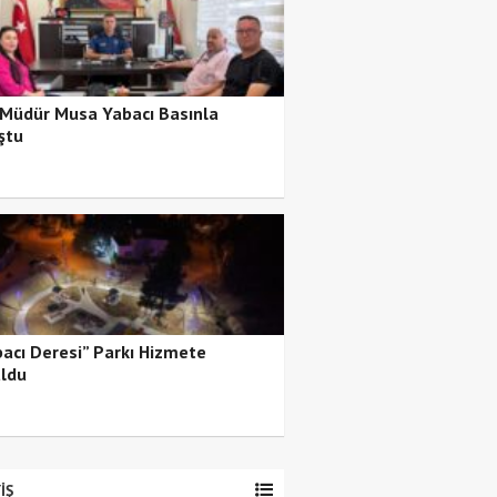
 Müdür Musa Yabacı Basınla
ştu
bacı Deresi” Parkı Hizmete
ldu
İŞ