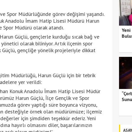
i ve Spor Müdürlüğünde görev değişimi yaşandı.
nuk Anadolu İmam Hatip Lisesi Müdürü Harun
ve Spor Müdürü olarak atandı.
Yeni
Bulu
 Harun Güçlü, gençlerle kurduğu sıcak bağ ve
yönetici olarak biliniyor. Artık ilçenin spor
 Güçlü, gençliğe yönelik projeleriyle dikkat
itim Müdürlüğü, Harun Güçlü için bir tebrik
delere yer verildi:
Erhan Konuk Anadolu İmam Hatip Lisesi Müdür
“Çor
rümüz Harun Güçlü, İlçe Gençlik ve Spor
Sunu
umuzda görev yaptığı süre boyunca vizyonu,
lan desteğiyle örnek olan müdürümüze; ilçemiz
değerler için şimdiden teşekkür ederiz. Yeni
dına hayırlı olmasını diler, başarılarınızın
ASAY
uz açık olsun müdürüm!”