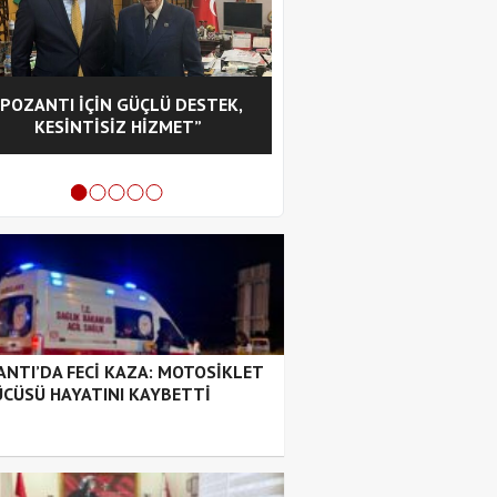
“POZANTI İÇİN GÜÇLÜ DESTEK,
CHP POZANTI İLÇE BA
KESİNTİSİZ HİZMET”
HASAN GÜRBÜZ OL
NTI’DA FECİ KAZA: MOTOSİKLET
CÜSÜ HAYATINI KAYBETTİ