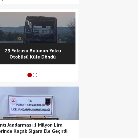
29 Yolcusu Bulunan Yolcu
Pozantı Polisinde
Otobüsü Küle Döndü
Metamfetamin Operasy
Tutuklama
ntı Jandarması 1 Milyon Lira
rinde Kaçak Sigara Ele Geçirdi