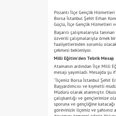
Pozantı İlçe Gençlik Hizmetler
Borsa İstanbul Şehit Erhan Ko
Güçlü, İlçe Gençlik Hizmetleri 
Başarılı çalışmalarıyla tanınan
özverili çalışmalarıyla örnek bir 
faaliyetlerinden sorumlu olacak
çekmesi bekleniyor.
Milli Eğitim’den Tebrik Mesajı
Atamanın ardından İlçe Milli Eğ
mesajı yayımladı. Mesajda şu ifa
“İlçemiz Borsa İstanbul Şehit 
Başyardımcısı ve kıymetli müdü
Müdürü olarak atanmıştır. Okul
çalışkanlığı ve gençlerimize o
sporuna ve gençliğine katacağı 
görevinizin ilçemiz ve şahsınız a
devamını temenni ederiz. Yolun