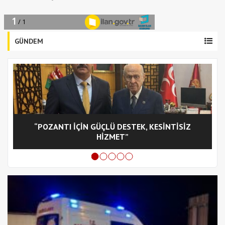
GÜNDEM
“POZANTI İÇİN GÜÇLÜ DESTEK, KESİNTİSİZ
C
HİZMET”