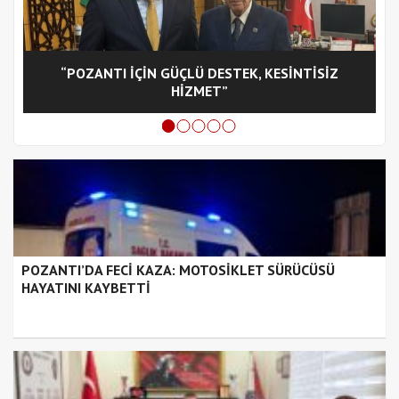
“POZANTI İÇİN GÜÇLÜ DESTEK, KESİNTİSİZ
C
HİZMET”
POZANTI’DA FECİ KAZA: MOTOSİKLET SÜRÜCÜSÜ
HAYATINI KAYBETTİ