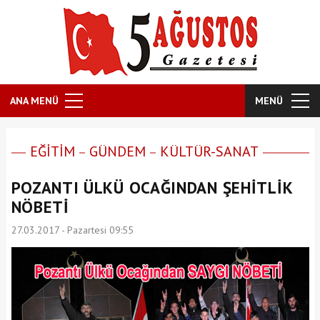
ANA MENÜ
MENÜ
EĞİTİM
GÜNDEM
KÜLTÜR-SANAT
POZANTI ÜLKÜ OCAĞINDAN ŞEHİTLİK
NÖBETİ
27.03.2017 - Pazartesi 09:55