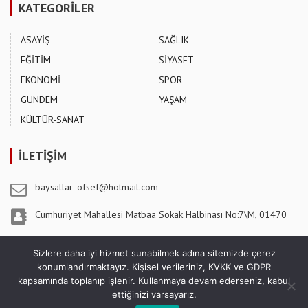
KATEGORİLER
ASAYİŞ
SAĞLIK
EĞİTİM
SİYASET
EKONOMİ
SPOR
GÜNDEM
YAŞAM
KÜLTÜR-SANAT
İLETİŞİM
baysallar_ofsef@hotmail.com
Cumhuriyet Mahallesi Matbaa Sokak Halbinası No:7\M, 01470
Pozantı / ADANA
Sizlere daha iyi hizmet sunabilmek adına sitemizde çerez
konumlandırmaktayız. Kişisel verileriniz, KVKK ve GDPR
kapsamında toplanıp işlenir. Kullanmaya devam ederseniz, kabul
ettiğinizi varsayarız.
5 Ağustos Gazetesi - Copyright © 2026