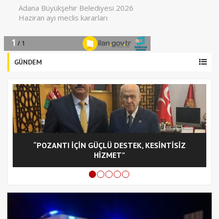
GÜNDEM
“POZANTI İÇİN GÜÇLÜ DESTEK, KESİNTİSİZ
C
HİZMET”