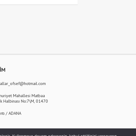
ŞİM
allar_ofsef@hotmail.com
uriyet Mahallesi Matbaa
k Halbinası No:7\M, 01470
ntı / ADANA