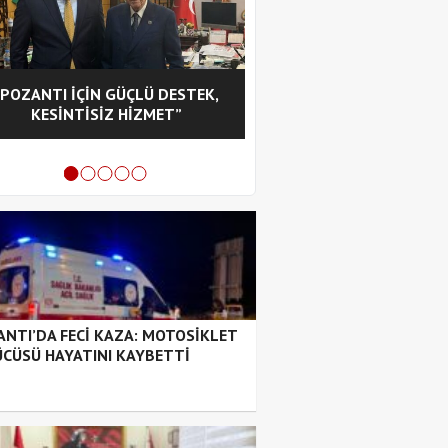
“POZANTI İÇİN GÜÇLÜ DESTEK,
CHP POZANTI İLÇE BA
KESİNTİSİZ HİZMET”
HASAN GÜRBÜZ OL
NTI’DA FECİ KAZA: MOTOSİKLET
CÜSÜ HAYATINI KAYBETTİ