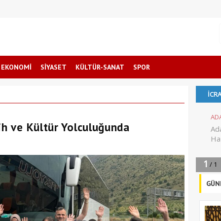
EKONOMİ
SİYASET
KÜLTÜR-SANAT
SPOR
ih ve Kültür Yolculuğunda
GÜN