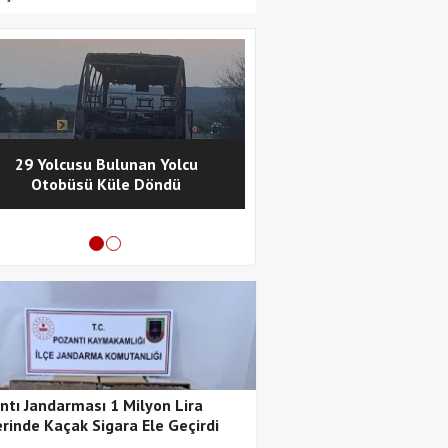
29 Yolcusu Bulunan Yolcu
Pozantı Polisinde
Otobüsü Küle Döndü
Metamfetamin Operasy
Tutuklama
ntı Jandarması 1 Milyon Lira
rinde Kaçak Sigara Ele Geçirdi