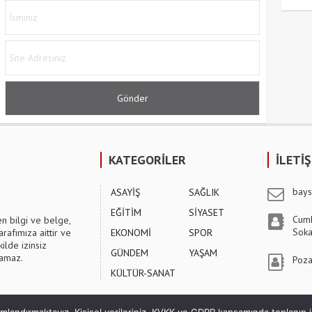
KATEGORİLER
İLETİ
bays
ASAYİŞ
SAĞLIK
EĞİTİM
SİYASET
Cumh
en bilgi ve belge,
Soka
arafımıza aittir ve
EKONOMİ
SPOR
ilde izinsiz
GÜNDEM
YAŞAM
lamaz.
Poza
KÜLTÜR-SANAT