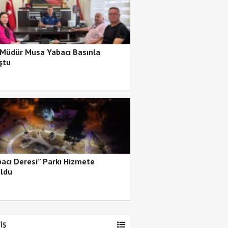
 Müdür Musa Yabacı Basınla
ştu
bacı Deresi” Parkı Hizmete
ldu
İŞ