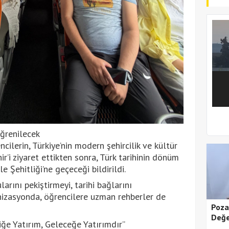
1
2
Öğrenilecek
ilerin, Türkiye’nin modern şehircilik ve kültür
r’i ziyaret ettikten sonra, Türk tarihinin dönüm
 Şehitliği’ne geçeceği bildirildi.
arını pekiştirmeyi, tarihi bağlarını
izasyonda, öğrencilere uzman rehberler de
Poza
Değe
ğe Yatırım, Geleceğe Yatırımdır”