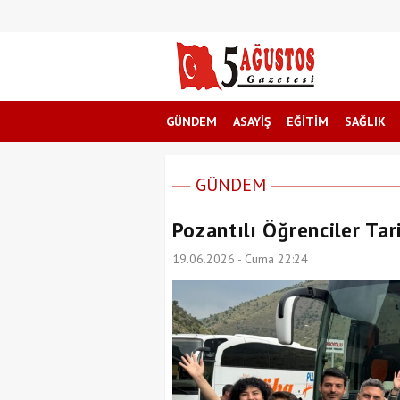
GÜNDEM
ASAYİŞ
EĞİTİM
SAĞLIK
GÜNDEM
Pozantılı Öğrenciler Tar
19.06.2026 - Cuma 22:24