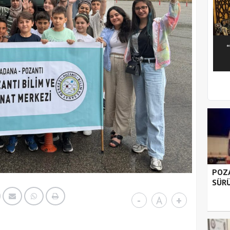
1
2
3
4
5
POZA
SÜRÜ
-
A
+