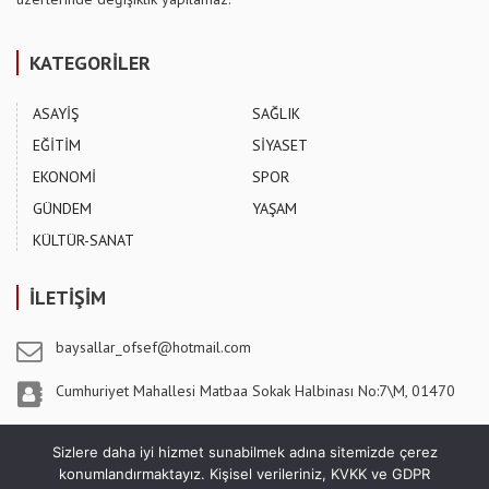
KATEGORİLER
ASAYİŞ
SAĞLIK
EĞİTİM
SİYASET
EKONOMİ
SPOR
GÜNDEM
YAŞAM
KÜLTÜR-SANAT
İLETİŞİM
baysallar_ofsef@hotmail.com
Cumhuriyet Mahallesi Matbaa Sokak Halbinası No:7\M, 01470
Pozantı / ADANA
Sizlere daha iyi hizmet sunabilmek adına sitemizde çerez
konumlandırmaktayız. Kişisel verileriniz, KVKK ve GDPR