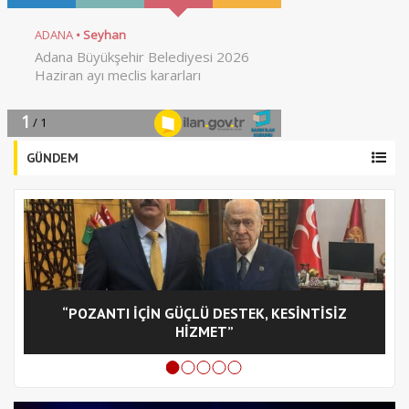
GÜNDEM
“POZANTI İÇİN GÜÇLÜ DESTEK, KESİNTİSİZ
C
HİZMET”