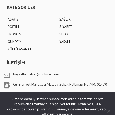
KATEGORİLER
ASAYİŞ
SAĞLIK
EĞİTİM
SİYASET
EKONOMİ
SPOR
GÜNDEM
YAŞAM
KÜLTÜR-SANAT
İLETİŞİM
baysallar_ofsef@hotmail.com
Cumhuriyet Mahallesi Matbaa Sokak Halbinası No:7\M, 01470
Pozantı / ADANA
Sizlere daha iyi hizmet sunabilmek adına sitemizde çerez
konumlandırmaktayız. Kişisel verileriniz, KVKK ve GDPR
kapsamında toplanıp işlenir. Kullanmaya devam ederseniz, kabul
ettiğinizi varsayarız.