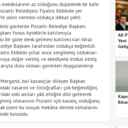
ak mekânlarının az olduğunu düşünerek bir kafe
Pozantı Belediyesi Tiyatro Ekibinde yer
e adını vermesi oldukça dikkat çekti.
iğimiz günlerde Pozantı Belediye Başkanı
kanı Yunus Aytekin’in katılımıyla
AK P
rlu bir güne denk gelmesi katılımcıları biraz
Yeni
ediye Başkanı tarafından oldukça beğenildi.
Geli
atro Ekibinin yıllar önce sergilemiş oldukları
roya değer vermiş ve ebediyete intikal etmiş
arıyla dolu olması görenleri duygulandırıp
 Mergen’e, bol kazançlar dileyen Başkan
daki tasarım ve fotoğrafları çok beğendiğini,
aki eski anıları yâd ettiğini dile getirerek
Kapı
 girmiş olmasının Pozantı için kazanç olduğunu,
Bina
mak üzere bu sosyal mekâna destek olmalarını
ğinde bulundu.