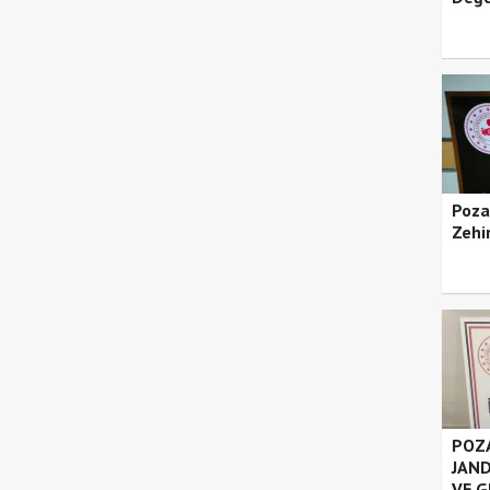
Poza
Zehir
POZA
JAND
VE G