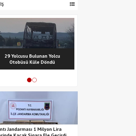
İŞ
29 Yolcusu Bulunan Yolcu
Pozantı Polisinde
Otobüsü Küle Döndü
Metamfetamin Operasy
Tutuklama
ntı Jandarması 1 Milyon Lira
rinde Kaçak Sigara Ele Geçirdi