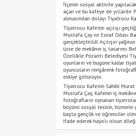
İlçenin sosyal aktivite yapılac
açan ve bu kafeye de yıllardır 
almasından dolayı Tiyatrocu Kaf
Tiyatrocu Kafe’nin açılışı geçt
Mustafa Çay ve Esnaf Odası Baş
gerçekleştirildi. Açılışın yağmu
üzse de mekânın iç tasarımı Bel
Özellikle Pozantı Belediyesi Tiy
oyunların ve bugüne kadar tiyat
oyuncuların rengârenk fotoğrafl
eskiye götürüyor.
Tiyatrocu Kafe’nin Sahibi Murat
Mustafa Çay, Kafenin iç mekânın
fotoğrafların oynanan tiyatrolard
böylesi sosyal tesisin, hizmete
başta gençlik ve öğrenciler ol
ifade ederek hayırlı olsun dile