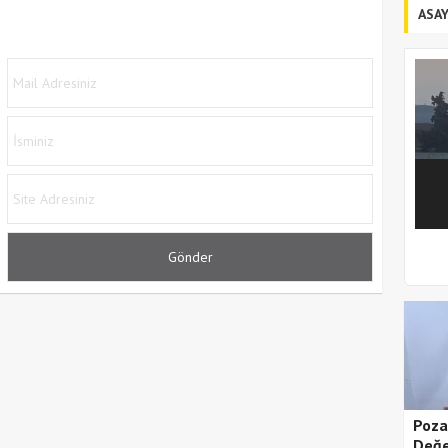
ASAY
1
2
Poza
Değe