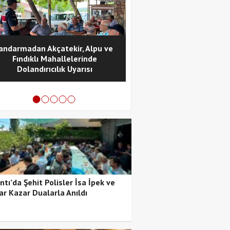
andarmadan Akçatekir, Alpu ve
ATATÜRK’ÜN POZANTI’YA
Fındıklı Mahallelerinde
VE POZANTI KONGRESİ’N
Dolandırıcılık Uyarısı
YILI KUTLANDI
tı’da Şehit Polisler İsa İpek ve
ar Kazar Dualarla Anıldı