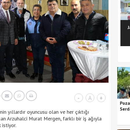
J
1
2
3
4
5
-
A
+
Pozan
Serd
nin yıllardır oyuncusu olan ve her çıktığı
n Arzuhalci Murat Mergen, farklı bir iş ağıyla
istiyor.