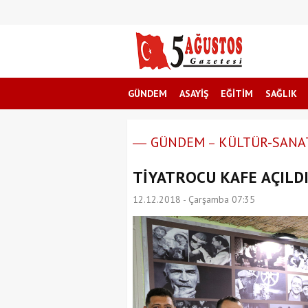
GÜNDEM
ASAYİŞ
EĞİTİM
SAĞLIK
GÜNDEM
KÜLTÜR-SANA
TİYATROCU KAFE AÇILD
12.12.2018 - Çarşamba 07:35